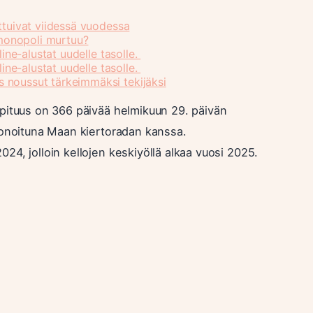
uttuivat viidessä vuodessa
monopoli murtuu?
line-alustat uudelle tasolle.
line-alustat uudelle tasolle.
 noussut tärkeimmäksi tekijäksi
 pituus on 366 päivää helmikuun 29. päivän
ronoituna Maan kiertoradan kanssa.
4, jolloin kellojen keskiyöllä alkaa vuosi 2025.