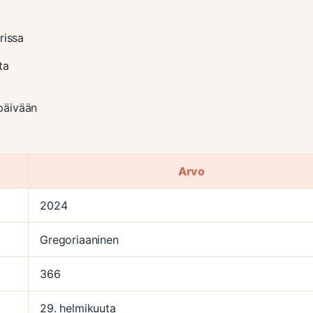
rissa
ta
päivään
Arvo
2024
Gregoriaaninen
366
29. helmikuuta