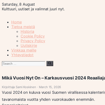
Saturday, 8 August
Kulttuuri, uutiset ja valinnat juuri nyt.
Home
Tietoa meistä
Historia
Cookie Policy
Privacy Policy
Uutiskirje
Vinkkaa meille
Yhteystiedot
Search
for:
Mikä Vuosi Nyt On – Karkausvuosi 2024 Reaaliaj
Kirjoittaja Sami Koskinen · March 15, 2026
Vuosi 2024 on kuluva vuosi Suomen virallisessa kalenteri
tavanomaista vuotta yhden vuorokauden enemmän.