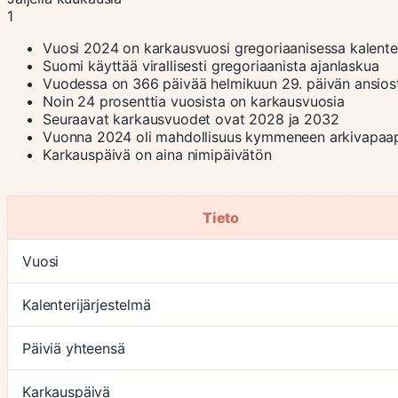
1
Vuosi 2024 on karkausvuosi gregoriaanisessa kalente
Suomi käyttää virallisesti gregoriaanista ajanlaskua
Vuodessa on 366 päivää helmikuun 29. päivän ansios
Noin 24 prosenttia vuosista on karkausvuosia
Seuraavat karkausvuodet ovat 2028 ja 2032
Vuonna 2024 oli mahdollisuus kymmeneen arkivapaa
Karkauspäivä on aina nimipäivätön
Tieto
Vuosi
Kalenterijärjestelmä
Päiviä yhteensä
Karkauspäivä