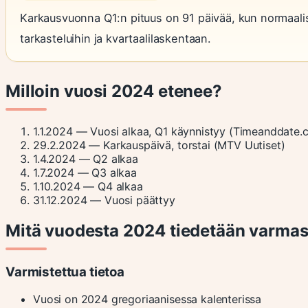
Karkausvuonna Q1:n pituus on 91 päivää, kun normaalisti
tarkasteluihin ja kvartaalilaskentaan.
Milloin vuosi 2024 etenee?
1.1.2024
— Vuosi alkaa, Q1 käynnistyy (Timeanddate.
29.2.2024
— Karkauspäivä, torstai (MTV Uutiset)
1.4.2024
— Q2 alkaa
1.7.2024
— Q3 alkaa
1.10.2024
— Q4 alkaa
31.12.2024
— Vuosi päättyy
Mitä vuodesta 2024 tiedetään varmas
Varmistettua tietoa
Vuosi on 2024 gregoriaanisessa kalenterissa