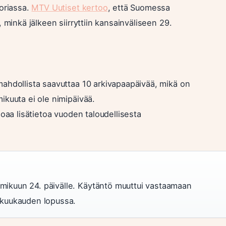
toriassa.
MTV Uutiset kertoo
, että Suomessa
 minkä jälkeen siirryttiin kansainväliseen 29.
ahdollista saavuttaa 10 arkivapaapäivää, mikä on
ikuuta ei ole nimipäivää.
joaa lisätietoa vuoden taloudellisesta
lmikuun 24. päivälle. Käytäntö muuttui vastaamaan
n kuukauden lopussa.