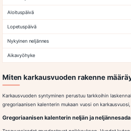
Aloituspäivä
Lopetuspäivä
Nykyinen neljännes
Aikavyöhyke
Miten karkausvuoden rakenne määrä
Karkausvuoden syntyminen perustuu tarkkoihin laskennall
gregoriaanisen kalenterin mukaan vuosi on karkausvuosi, jo
Gregoriaanisen kalenterin neljän ja neljännesad
Tasavuosisadat muodostavat poikkeuksen. Vuodet kuten 21