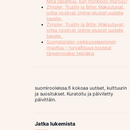
Mitä tapahtuu, kun monopoli murtuu?
Zimpler, Trustly ja Brite: Maksutavat,
jotka nostivat online-alustat uudelle
tasolle.
Zimpler, Trustly ja Brite: Maksutavat,
jotka nostivat online-alustat uudelle
tasolle.
Suomalaisten verkkopelaaminen
muuttuu – turvallisuus noussut
tärkeimmäksi tekijäksi
suomirooleissa.fi kokoaa uutiset, kulttuurin
ja suositukset. Kuratoitu ja päivitetty
päivittäin.
Jatka lukemista