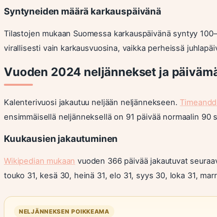
Syntyneiden määrä karkauspäivänä
Tilastojen mukaan Suomessa karkauspäivänä syntyy 100–2
virallisesti vain karkausvuosina, vaikka perheissä juhlapäiv
Vuoden 2024 neljännekset ja päiväm
Kalenterivuosi jakautuu neljään neljännekseen.
Timeandd
ensimmäisellä neljänneksellä on 91 päivää normaalin 90 s
Kuukausien jakautuminen
Wikipedian mukaan
vuoden 366 päivää jakautuvat seuraava
touko 31, kesä 30, heinä 31, elo 31, syys 30, loka 31, marr
NELJÄNNEKSEN POIKKEAMA