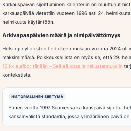
Karkauspäivän sijoittuminen kalenteriin on muuttunut his
karkauspäivää vietettiin vuoteen 1996 asti 24. helmikuuta,
helmikuuta käytäntöön.
Arkivapaapäivien määrä ja nimipäivättömyys
Helsingin yliopiston tiedotteen mukaan vuonna 2024 oli m
maksimimäärä. Poikkeuksellista on myös se, että 29. helm
12 kk euribor tänään – Selkeä opas lainakustannuksiin
tar
kontekstista.
HISTORIALLINEN SIIRTYMÄ
Ennen vuotta 1997 Suomessa karkauspäivä sijoittui he
kansainvälistä standardia, jossa ylimääräinen päivä o