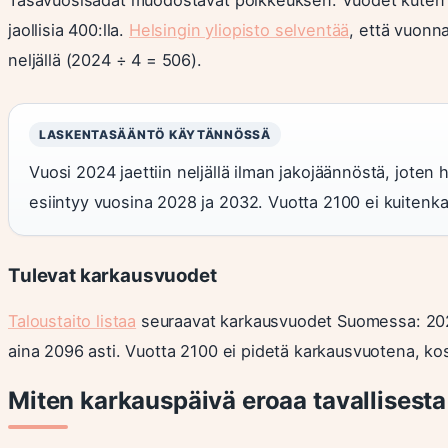
jaollisia 400:lla.
Helsingin yliopisto selventää
, että vuonna
neljällä (2024 ÷ 4 = 506).
LASKENTASÄÄNTÖ KÄYTÄNNÖSSÄ
Vuosi 2024 jaettiin neljällä ilman jakojäännöstä, joten
esiintyy vuosina 2028 ja 2032. Vuotta 2100 ei kuitenka
Tulevat karkausvuodet
Taloustaito listaa
seuraavat karkausvuodet Suomessa: 2028, 
aina 2096 asti. Vuotta 2100 ei pidetä karkausvuotena, kosk
Miten karkauspäivä eroaa tavallisest