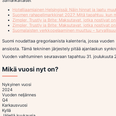
Samankaltaiset
Hotelliaamiainen Helsingissä: Näin hinnat ja laatu mu
Suomen rahapelimarkkinat 2027: Mitä tapahtuu, kun 
Zimpler, Trustly ja Brite: Maksutavat, jotka nostivat on
Zimpler, Trustly ja Brite: Maksutavat, jotka nostivat on
Suomalaisten verkkopelaaminen muuttuu – turvallisuus
Suomi noudattaa gregoriaanista kalenteria, jossa vuoden
ansiosta. Tämä tekninen järjestely pitää ajanlaskun synk
Vuoden vaihtuminen seuraavaan tapahtuu 31. joulukuuta 202
Mikä vuosi nyt on?
Nykyinen vuosi
2024
Vuoden neljännes
Q4
Karkausvuosi
Kyllä
Jäljellä kuukausia