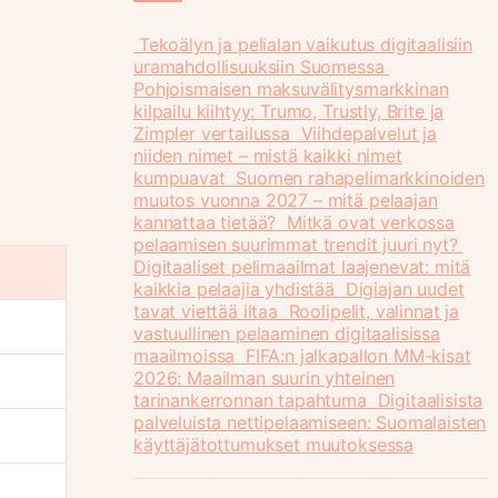
Tekoälyn ja pelialan vaikutus digitaalisiin
uramahdollisuuksiin Suomessa
Pohjoismaisen maksuvälitysmarkkinan
kilpailu kiihtyy: Trumo, Trustly, Brite ja
Zimpler vertailussa
Viihdepalvelut ja
niiden nimet – mistä kaikki nimet
kumpuavat
Suomen rahapelimarkkinoiden
muutos vuonna 2027 – mitä pelaajan
kannattaa tietää?
Mitkä ovat verkossa
pelaamisen suurimmat trendit juuri nyt?
Digitaaliset pelimaailmat laajenevat: mitä
kaikkia pelaajia yhdistää
Digiajan uudet
tavat viettää iltaa
Roolipelit, valinnat ja
vastuullinen pelaaminen digitaalisissa
maailmoissa
FIFA:n jalkapallon MM-kisat
2026: Maailman suurin yhteinen
tarinankerronnan tapahtuma
Digitaalisista
palveluista nettipelaamiseen: Suomalaisten
käyttäjätottumukset muutoksessa