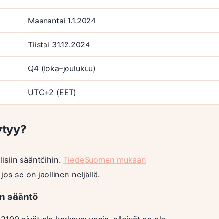
Maanantai 1.1.2024
Tiistai 31.12.2024
Q4 (loka–joulukuu)
UTC+2 (EET)
ytyy?
isiin sääntöihin.
TiedeSuomen mukaan
s se on jaollinen neljällä.
an sääntö
00 eivät ole karkausvuosia, elleivät ne ole