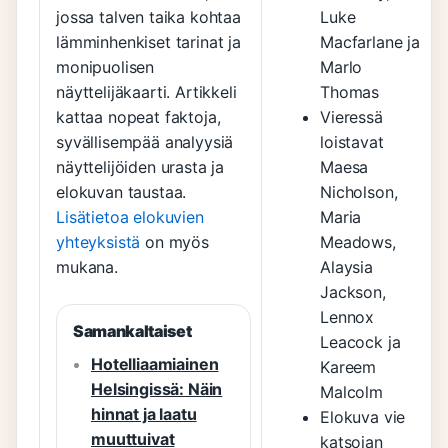
jossa talven taika kohtaa
Luke
lämminhenkiset tarinat ja
Macfarlane ja
monipuolisen
Marlo
näyttelijäkaarti. Artikkeli
Thomas
kattaa nopeat faktoja,
Vieressä
syvällisempää analyysiä
loistavat
näyttelijöiden urasta ja
Maesa
elokuvan taustaa.
Nicholson,
Lisätietoa elokuvien
Maria
yhteyksistä
on myös
Meadows,
mukana.
Alaysia
Jackson,
Lennox
Samankaltaiset
Leacock ja
Hotelliaamiainen
Kareem
Helsingissä: Näin
Malcolm
hinnat ja laatu
Elokuva vie
muuttuivat
katsojan