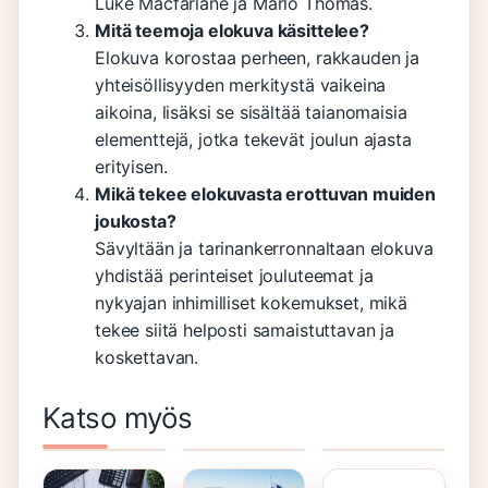
Luke Macfarlane ja Marlo Thomas.
Mitä teemoja elokuva käsittelee?
Elokuva korostaa perheen, rakkauden ja
yhteisöllisyyden merkitystä vaikeina
aikoina, lisäksi se sisältää taianomaisia
elementtejä, jotka tekevät joulun ajasta
erityisen.
Mikä tekee elokuvasta erottuvan muiden
joukosta?
Sävyltään ja tarinankerronnaltaan elokuva
yhdistää perinteiset jouluteemat ja
nykyajan inhimilliset kokemukset, mikä
tekee siitä helposti samaistuttavan ja
koskettavan.
Toscanan
Kummituskievari
Laitakaupungin
Katso myös
Auringon
Rooleissa
Valot
Kellarin
Alla
Rooleissa
Kunkku
Rooleissa
Rooleissa