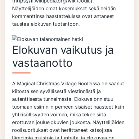
(https://fi.wikipedia.org/wiki/Joulu).
Näyttelijöiden omat kokemukset sekä heidän
kommenttinsa haastatteluissa ovat antaneet
taustaa elokuvan tuotantoon.
Elokuvan vaikutus ja
vastaanotto
A Magical Christmas Village Rooleissa on saanut
kiitosta sen syvällisestä viestinnästä ja
autenttisesta tunnelmasta. Elokuva onnistuu
tuomaan esiin niin perheen sisäiset haasteet kuin
yhteisöllisyyden voiman, mikä tekee siitä
erottuvan jouluelokuvien joukosta. Näyttelijöiden
roolisuoritukset ovat herättäneet katsojissa
lämpimiä muistoja ja tunteita, ja elokuvaa on