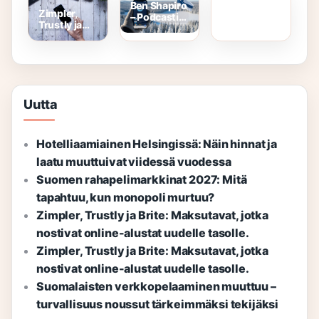
Ben Shapiro
Zimpler,
– Podcastin
Trustly ja
saatavuus
Brite:
ja
Maksutavat,
arvostelut
jotka
Suomessa
nostivat
online-
alustat
Uutta
uudelle
tasolle.
Hotelliaamiainen Helsingissä: Näin hinnat ja
laatu muuttuivat viidessä vuodessa
Suomen rahapelimarkkinat 2027: Mitä
tapahtuu, kun monopoli murtuu?
Zimpler, Trustly ja Brite: Maksutavat, jotka
nostivat online-alustat uudelle tasolle.
Zimpler, Trustly ja Brite: Maksutavat, jotka
nostivat online-alustat uudelle tasolle.
Suomalaisten verkkopelaaminen muuttuu –
turvallisuus noussut tärkeimmäksi tekijäksi