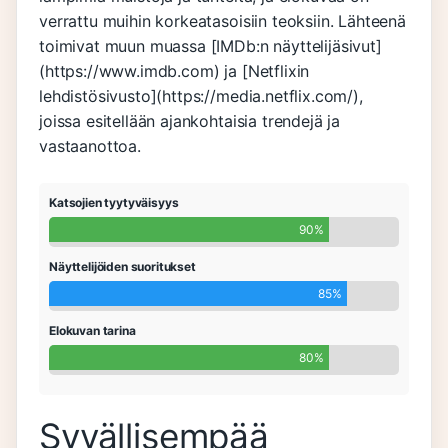
verrattu muihin korkeatasoisiin teoksiin. Lähteenä
toimivat muun muassa [IMDb:n näyttelijäsivut]
(https://www.imdb.com) ja [Netflixin
lehdistösivusto](https://media.netflix.com/),
joissa esitellään ajankohtaisia trendejä ja
vastaanottoa.
Katsojien tyytyväisyys
90%
Näyttelijöiden suoritukset
85%
Elokuvan tarina
80%
Syvällisempää