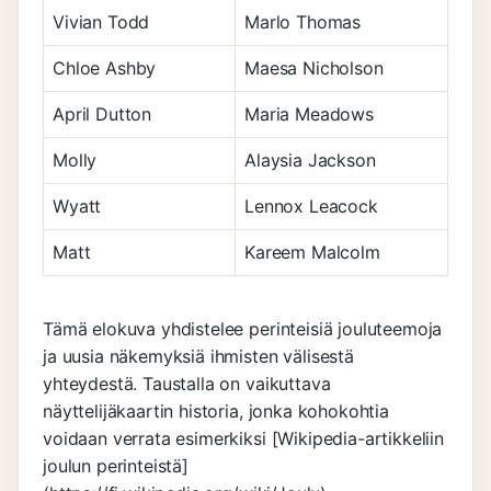
Vivian Todd
Marlo Thomas
Chloe Ashby
Maesa Nicholson
April Dutton
Maria Meadows
Molly
Alaysia Jackson
Wyatt
Lennox Leacock
Matt
Kareem Malcolm
Tämä elokuva yhdistelee perinteisiä jouluteemoja
ja uusia näkemyksiä ihmisten välisestä
yhteydestä. Taustalla on vaikuttava
näyttelijäkaartin historia, jonka kohokohtia
voidaan verrata esimerkiksi [Wikipedia-artikkeliin
joulun perinteistä]