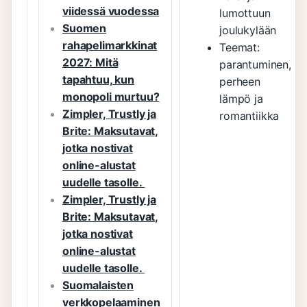
viidessä vuodessa
lumottuun
Suomen
joulukylään
rahapelimarkkinat
Teemat:
2027: Mitä
parantuminen,
tapahtuu, kun
perheen
monopoli murtuu?
lämpö ja
Zimpler, Trustly ja
romantiikka
Brite: Maksutavat,
jotka nostivat
online-alustat
uudelle tasolle.
Zimpler, Trustly ja
Brite: Maksutavat,
jotka nostivat
online-alustat
uudelle tasolle.
Suomalaisten
verkkopelaaminen