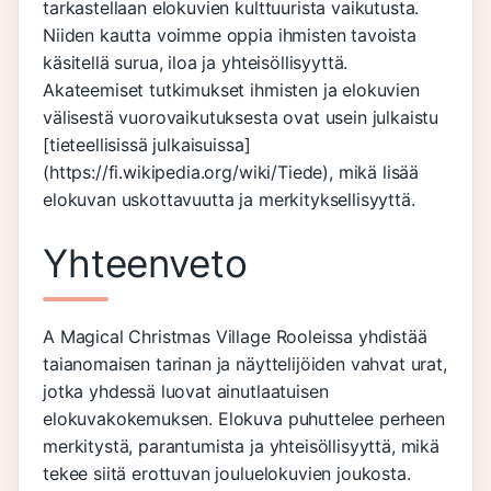
tarkastellaan elokuvien kulttuurista vaikutusta.
Niiden kautta voimme oppia ihmisten tavoista
käsitellä surua, iloa ja yhteisöllisyyttä.
Akateemiset tutkimukset ihmisten ja elokuvien
välisestä vuorovaikutuksesta ovat usein julkaistu
[tieteellisissä julkaisuissa]
(https://fi.wikipedia.org/wiki/Tiede), mikä lisää
elokuvan uskottavuutta ja merkityksellisyyttä.
Yhteenveto
A Magical Christmas Village Rooleissa yhdistää
taianomaisen tarinan ja näyttelijöiden vahvat urat,
jotka yhdessä luovat ainutlaatuisen
elokuvakokemuksen. Elokuva puhuttelee perheen
merkitystä, parantumista ja yhteisöllisyyttä, mikä
tekee siitä erottuvan jouluelokuvien joukosta.