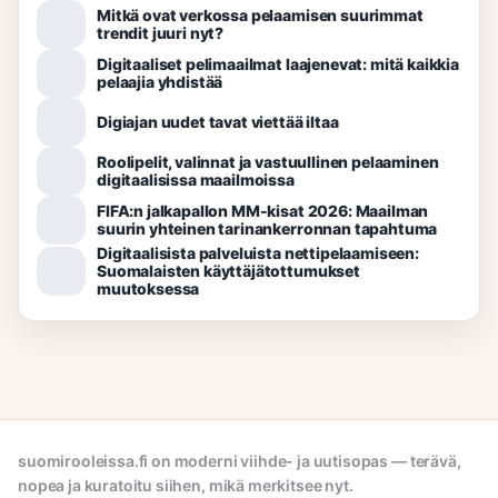
Mitkä ovat verkossa pelaamisen suurimmat
trendit juuri nyt?
Digitaaliset pelimaailmat laajenevat: mitä kaikkia
pelaajia yhdistää
Digiajan uudet tavat viettää iltaa
Roolipelit, valinnat ja vastuullinen pelaaminen
digitaalisissa maailmoissa
FIFA:n jalkapallon MM-kisat 2026: Maailman
suurin yhteinen tarinankerronnan tapahtuma
Digitaalisista palveluista nettipelaamiseen:
Suomalaisten käyttäjätottumukset
muutoksessa
suomirooleissa.fi on moderni viihde- ja uutisopas — terävä,
nopea ja kuratoitu siihen, mikä merkitsee nyt.