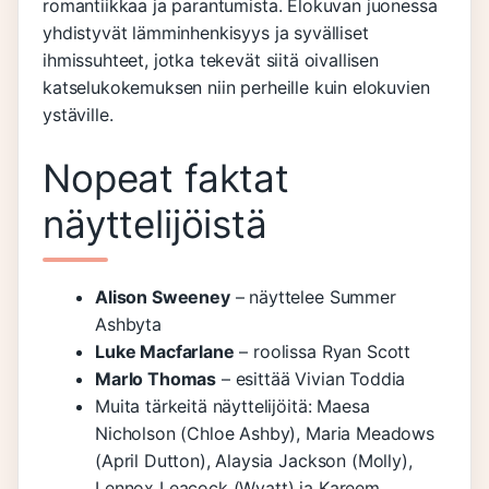
romantiikkaa ja parantumista. Elokuvan juonessa
yhdistyvät lämminhenkisyys ja syvälliset
ihmissuhteet, jotka tekevät siitä oivallisen
katselukokemuksen niin perheille kuin elokuvien
ystäville.
Nopeat faktat
näyttelijöistä
Alison Sweeney
– näyttelee Summer
Ashbyta
Luke Macfarlane
– roolissa Ryan Scott
Marlo Thomas
– esittää Vivian Toddia
Muita tärkeitä näyttelijöitä: Maesa
Nicholson (Chloe Ashby), Maria Meadows
(April Dutton), Alaysia Jackson (Molly),
Lennox Leacock (Wyatt) ja Kareem