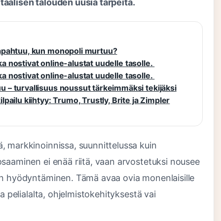
aalisen talouden uusia tarpeita.
apahtuu, kun monopoli murtuu?
ka nostivat online-alustat uudelle tasolle.
ka nostivat online-alustat uudelle tasolle.
– turvallisuus noussut tärkeimmäksi tekijäksi
ailu kiihtyy: Trumo, Trustly, Brite ja Zimpler
, markkinoinnissa, suunnittelussa kuin
osaaminen ei enää riitä, vaan arvostetuksi nousee
an hyödyntäminen. Tämä avaa ovia monenlaisille
a pelialalta, ohjelmistokehityksestä vai