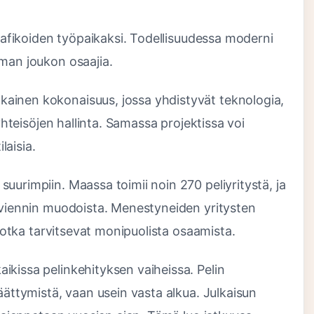
raafikoiden työpaikaksi. Todellisuudessa moderni
mman joukon osaajia.
ainen kokonaisuus, jossa yhdistyvät teknologia,
 yhteisöjen hallinta. Samassa projektissa voi
laisia.
uurimpiin. Maassa toimii noin 270 peliyritystä, ja
n viennin muodoista. Menestyneiden yritysten
, jotka tarvitsevat monipuolista osaamista.
ikissa pelinkehityksen vaiheissa. Pelin
äättymistä, vaan usein vasta alkua. Julkaisun