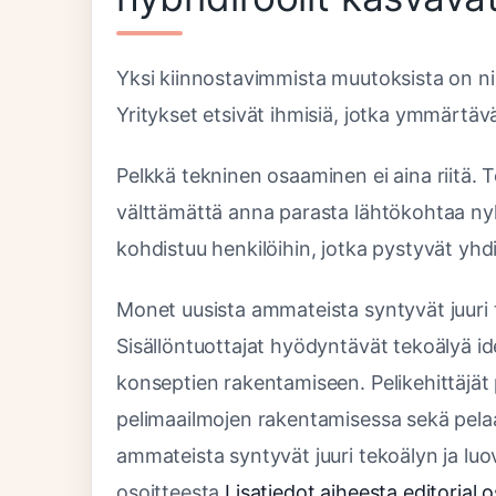
Yksi kiinnostavimmista muutoksista on nii
Yritykset etsivät ihmisiä, jotka ymmärtä
Pelkkä tekninen osaaminen ei aina riitä.
välttämättä anna parasta lähtökohtaa nyk
kohdistuu henkilöihin, jotka pystyvät 
Monet uusista ammateista syntyvät juuri t
Sisällöntuottajat hyödyntävät tekoälyä ide
konseptien rakentamiseen. Pelikehittäjä
pelimaailmojen rakentamisessa sekä pela
ammateista syntyvät juuri tekoälyn ja luov
osoitteesta
Lisatiedot aiheesta editorial 