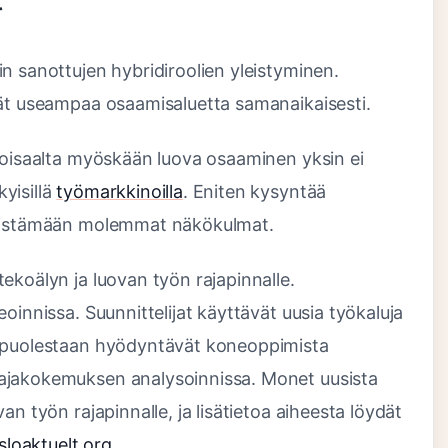
n sanottujen hybridiroolien yleistyminen.
vät useampaa osaamisaluetta samanaikaisesti.
 Toisaalta myöskään luova osaaminen yksin ei
yisillä
työmarkkinoilla
. Eniten kysyntää
yhdistämään molemmat näkökulmat.
ekoälyn ja luovan työn rajapinnalle.
oinnissa. Suunnittelijat käyttävät uusia työkaluja
t puolestaan hyödyntävät koneoppimista
ajakokemuksen analysoinnissa. Monet uusista
an työn rajapinnalle, ja lisätietoa aiheesta löydät
osloaktuelt.org
.