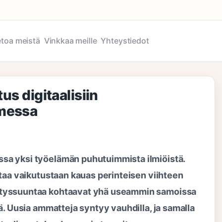
etoa meistä
Vinkkaa meille
Yhteystiedot
us digitaalisiin
omessa
sa yksi työelämän puhutuimmista ilmiöistä.
ntaa vaikutustaan kauas perinteisen viihteen
ityssuuntaa kohtaavat yhä useammin samoissa
ä. Uusia ammatteja syntyy vauhdilla, ja samalla