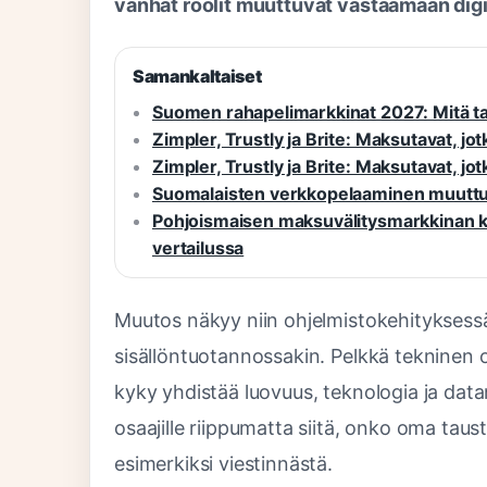
vanhat roolit muuttuvat vastaamaan digit
Samankaltaiset
Suomen rahapelimarkkinat 2027: Mitä t
Zimpler, Trustly ja Brite: Maksutavat, jot
Zimpler, Trustly ja Brite: Maksutavat, jot
Suomalaisten verkkopelaaminen muuttuu 
Pohjoismaisen maksuvälitysmarkkinan kilp
vertailussa
Muutos näkyy niin ohjelmistokehityksessä
sisällöntuotannossakin. Pelkkä tekninen 
kyky yhdistää luovuus, teknologia ja dat
osaajille riippumatta siitä, onko oma taust
esimerkiksi viestinnästä.