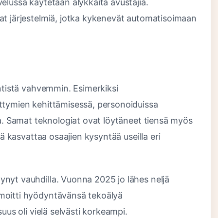
elussa käytetään älykkäitä avustajia.
at järjestelmiä, jotka kykenevät automatisoimaan
entistä vahvemmin. Esimerkiksi
ttymien kehittämisessä, personoiduissa
sa. Samat teknologiat ovat löytäneet tiensä myös
kä kasvattaa osaajien kysyntää useilla eri
nyt vauhdilla. Vuonna 2025 jo lähes neljä
moitti hyödyntävänsä tekoälyä
uus oli vielä selvästi korkeampi.