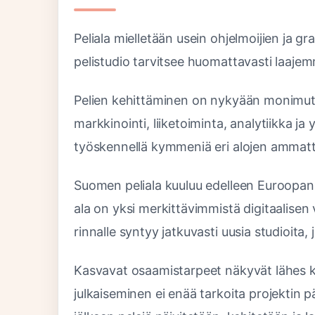
Peliala mielletään usein ohjelmoijien ja g
pelistudio tarvitsee huomattavasti laaje
Pelien kehittäminen on nykyään monimutk
markkinointi, liiketoiminta, analytiikka ja
työskennellä kymmeniä eri alojen ammatti
Suomen peliala kuuluu edelleen Euroopan s
ala on yksi merkittävimmistä digitaalise
rinnalle syntyy jatkuvasti uusia studioita
Kasvavat osaamistarpeet näkyvät lähes ka
julkaiseminen ei enää tarkoita projektin p