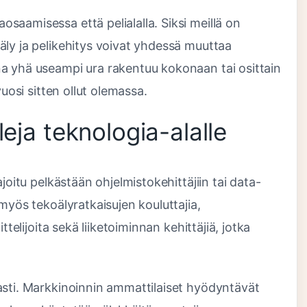
aamisessa että pelialalla. Siksi meillä on
äly ja pelikehitys voivat yhdessä muuttaa
a yhä useampi ura rakentuu kokonaan tai osittain
vuosi sitten ollut olemassa.
leja teknologia-alalle
joitu pelkästään ohjelmistokehittäjiin tai data-
myös tekoälyratkaisujen kouluttajia,
ttelijoita sekä liiketoiminnan kehittäjiä, jotka
asti. Markkinoinnin ammattilaiset hyödyntävät