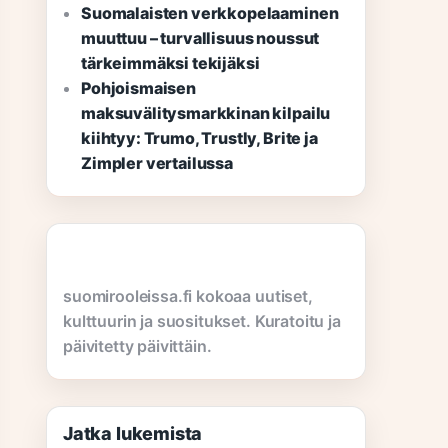
Suomalaisten verkkopelaaminen
muuttuu – turvallisuus noussut
tärkeimmäksi tekijäksi
Pohjoismaisen
maksuvälitysmarkkinan kilpailu
kiihtyy: Trumo, Trustly, Brite ja
Zimpler vertailussa
suomirooleissa.fi kokoaa uutiset,
kulttuurin ja suositukset. Kuratoitu ja
päivitetty päivittäin.
Jatka lukemista