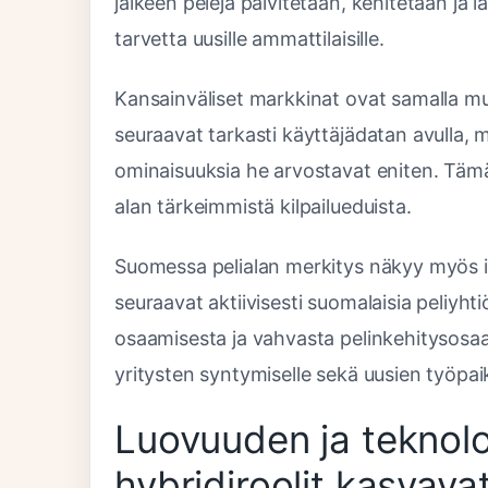
jälkeen pelejä päivitetään, kehitetään ja
tarvetta uusille ammattilaisille.
Kansainväliset markkinat ovat samalla muut
seuraavat tarkasti käyttäjädatan avulla, m
ominaisuuksia he arvostavat eniten. Tämä
alan tärkeimmistä kilpailueduista.
Suomessa pelialan merkitys näkyy myös inv
seuraavat aktiivisesti suomalaisia peliyht
osaamisesta ja vahvasta pelinkehitysosaa
yritysten syntymiselle sekä uusien työpai
Luovuuden ja teknolo
hybridiroolit kasvava