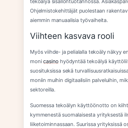
tekoälyä sisällöntuotannossa. Asiakaspalv
Ohjelmistokehittäjät puolestaan rakentav
aiemmin manuaalisia työvaiheita.
Viihteen kasvava rooli
Myös viihde- ja pelialalla tekoäly näkyy 
moni
casino
hyödyntää tekoälyä käyttölii
suosituksissa sekä turvallisuusratkaisuis
moniin muihin digitaalisiin palveluihin, mi
sektoreilla.
Suomessa tekoälyn käyttöönotto on kiihty
kymmenestä suomalaisesta yrityksestä il
liiketoiminnassaan. Suurissa yrityksissä os