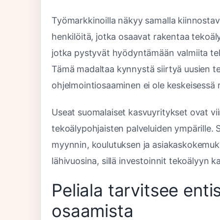
Työmarkkinoilla näkyy samalla kiinnostav
henkilöitä, jotka osaavat rakentaa tekoäl
jotka pystyvät hyödyntämään valmiita te
Tämä madaltaa kynnystä siirtyä uusien tekno
ohjelmointiosaaminen ei ole keskeisessä r
Useat suomalaiset kasvuyritykset ovat vii
tekoälypohjaisten palveluiden ympärille. 
myynnin, koulutuksen ja asiakaskokemukse
lähivuosina, sillä investoinnit tekoälyyn
Peliala tarvitsee en
osaamista