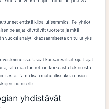
 laajennetaan vuosien ajan. Tämä luo jatkuvaa
tuneet entistä kilpailullisemmiksi. Peliyhtiöt
iten pelaajat käyttävät tuotteita ja mitä
n vuoksi analytiikkaosaamisesta on tullut yksi
estoinneissa. Useat kansainväliset sijoittajat
iöitä, sillä maa tunnetaan korkeasta teknisestä
misesta. Tämä lisää mahdollisuuksia uusien
kkojen luomiselle.
gian yhdistävät
t