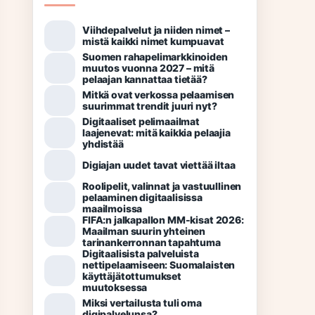
Viihdepalvelut ja niiden nimet –
mistä kaikki nimet kumpuavat
Suomen rahapelimarkkinoiden
muutos vuonna 2027 – mitä
pelaajan kannattaa tietää?
Mitkä ovat verkossa pelaamisen
suurimmat trendit juuri nyt?
Digitaaliset pelimaailmat
laajenevat: mitä kaikkia pelaajia
yhdistää
Digiajan uudet tavat viettää iltaa
Roolipelit, valinnat ja vastuullinen
pelaaminen digitaalisissa
maailmoissa
FIFA:n jalkapallon MM-kisat 2026:
Maailman suurin yhteinen
tarinankerronnan tapahtuma
Digitaalisista palveluista
nettipelaamiseen: Suomalaisten
käyttäjätottumukset
muutoksessa
Miksi vertailusta tuli oma
digipalvelunsa?