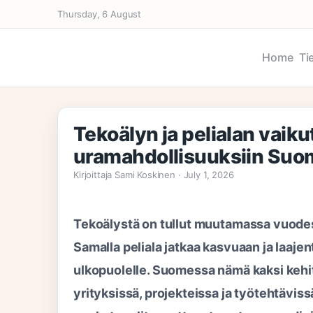
Thursday, 6 August
Home
Ti
Tekoälyn ja pelialan vaikut
uramahdollisuuksiin Su
Kirjoittaja Sami Koskinen · July 1, 2026
Tekoälystä on tullut muutamassa vuodes
Samalla peliala jatkaa kasvuaan ja laaje
ulkopuolelle. Suomessa nämä kaksi keh
yrityksissä, projekteissa ja työtehtäviss