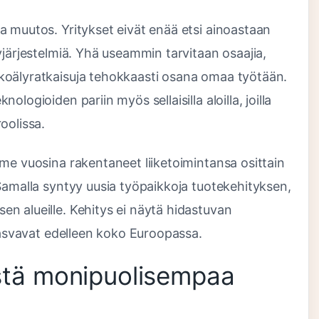
a muutos. Yritykset eivät enää etsi ainoastaan
yjärjestelmiä. Yhä useammin tarvitaan osaajia,
koälyratkaisuja tehokkaasti osana omaa työtään.
logioiden pariin myös sellaisilla aloilla, joilla
oolissa.
me vuosina rakentaneet liiketoimintansa osittain
Samalla syntyy uusia työpaikkoja tuotekehityksen,
n alueille. Kehitys ei näytä hidastuvan
 kasvavat edelleen koko Euroopassa.
tistä monipuolisempaa