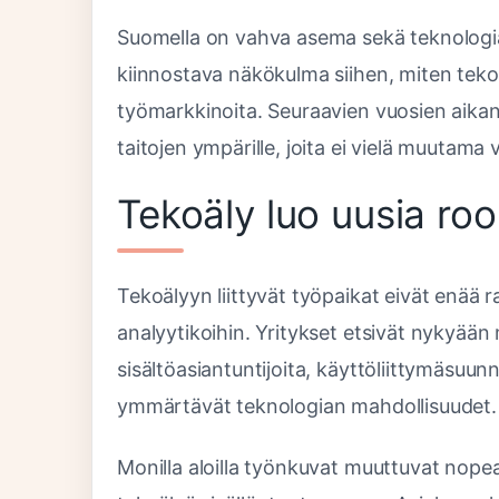
Suomella on vahva asema sekä teknologiaos
kiinnostava näkökulma siihen, miten teko
työmarkkinoita. Seuraavien vuosien aikan
taitojen ympärille, joita ei vielä muutama 
Tekoäly luo uusia roo
Tekoälyyn liittyvät työpaikat eivät enää ra
analyytikoihin. Yritykset etsivät nykyään 
sisältöasiantuntijoita, käyttöliittymäsuunni
ymmärtävät teknologian mahdollisuudet.
Monilla aloilla työnkuvat muuttuvat nope