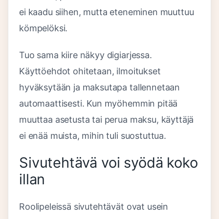
ei kaadu siihen, mutta eteneminen muuttuu
kömpelöksi.
Tuo sama kiire näkyy digiarjessa.
Käyttöehdot ohitetaan, ilmoitukset
hyväksytään ja maksutapa tallennetaan
automaattisesti. Kun myöhemmin pitää
muuttaa asetusta tai perua maksu, käyttäjä
ei enää muista, mihin tuli suostuttua.
Sivutehtävä voi syödä koko
illan
Roolipeleissä sivutehtävät ovat usein