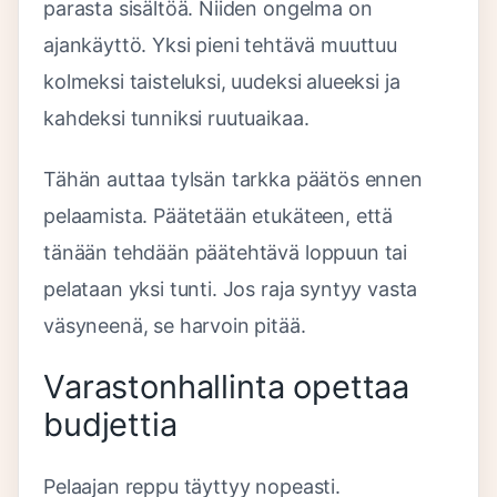
parasta sisältöä. Niiden ongelma on
ajankäyttö. Yksi pieni tehtävä muuttuu
kolmeksi taisteluksi, uudeksi alueeksi ja
kahdeksi tunniksi ruutuaikaa.
Tähän auttaa tylsän tarkka päätös ennen
pelaamista. Päätetään etukäteen, että
tänään tehdään päätehtävä loppuun tai
pelataan yksi tunti. Jos raja syntyy vasta
väsyneenä, se harvoin pitää.
Varastonhallinta opettaa
budjettia
Pelaajan reppu täyttyy nopeasti.