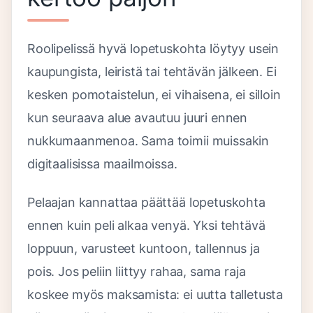
Roolipelissä hyvä lopetuskohta löytyy usein
kaupungista, leiristä tai tehtävän jälkeen. Ei
kesken pomotaistelun, ei vihaisena, ei silloin
kun seuraava alue avautuu juuri ennen
nukkumaanmenoa. Sama toimii muissakin
digitaalisissa maailmoissa.
Pelaajan kannattaa päättää lopetuskohta
ennen kuin peli alkaa venyä. Yksi tehtävä
loppuun, varusteet kuntoon, tallennus ja
pois. Jos peliin liittyy rahaa, sama raja
koskee myös maksamista: ei uutta talletusta