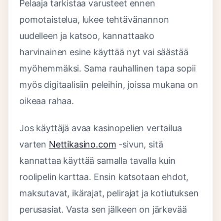
Pelaaja tarkistaa varusteet ennen
pomotaistelua, lukee tehtävänannon
uudelleen ja katsoo, kannattaako
harvinainen esine käyttää nyt vai säästää
myöhemmäksi. Sama rauhallinen tapa sopii
myös digitaalisiin peleihin, joissa mukana on
oikeaa rahaa.
Jos käyttäjä avaa kasinopelien vertailua
varten
Nettikasino.com
-sivun, sitä
kannattaa käyttää samalla tavalla kuin
roolipelin karttaa. Ensin katsotaan ehdot,
maksutavat, ikärajat, pelirajat ja kotiutuksen
perusasiat. Vasta sen jälkeen on järkevää