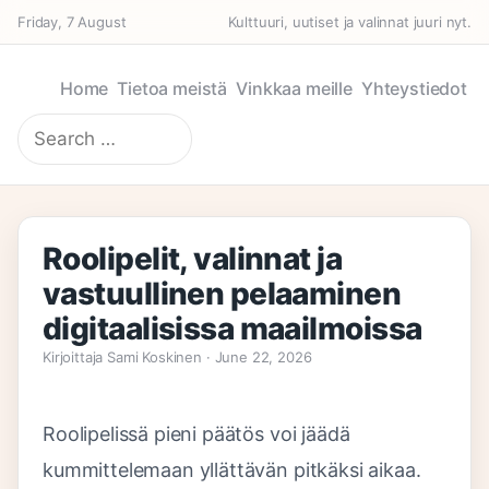
Friday, 7 August
Kulttuuri, uutiset ja valinnat juuri nyt.
Home
Tietoa meistä
Vinkkaa meille
Yhteystiedot
Search
for:
Roolipelit, valinnat ja
vastuullinen pelaaminen
digitaalisissa maailmoissa
Kirjoittaja Sami Koskinen · June 22, 2026
Roolipelissä pieni päätös voi jäädä
kummittelemaan yllättävän pitkäksi aikaa.