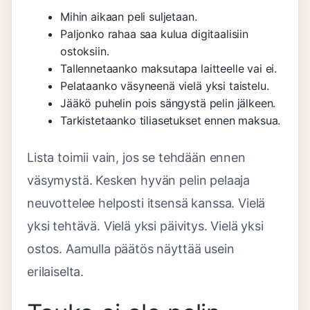
Mihin aikaan peli suljetaan.
Paljonko rahaa saa kulua digitaalisiin
ostoksiin.
Tallennetaanko maksutapa laitteelle vai ei.
Pelataanko väsyneenä vielä yksi taistelu.
Jääkö puhelin pois sängystä pelin jälkeen.
Tarkistetaanko tiliasetukset ennen maksua.
Lista toimii vain, jos se tehdään ennen
väsymystä. Kesken hyvän pelin pelaaja
neuvottelee helposti itsensä kanssa. Vielä
yksi tehtävä. Vielä yksi päivitys. Vielä yksi
ostos. Aamulla päätös näyttää usein
erilaiselta.