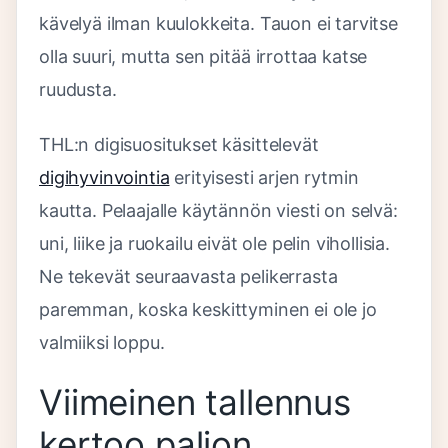
kävelyä ilman kuulokkeita. Tauon ei tarvitse
olla suuri, mutta sen pitää irrottaa katse
ruudusta.
THL:n digisuositukset käsittelevät
digihyvinvointia
erityisesti arjen rytmin
kautta. Pelaajalle käytännön viesti on selvä:
uni, liike ja ruokailu eivät ole pelin vihollisia.
Ne tekevät seuraavasta pelikerrasta
paremman, koska keskittyminen ei ole jo
valmiiksi loppu.
Viimeinen tallennus
kertoo paljon