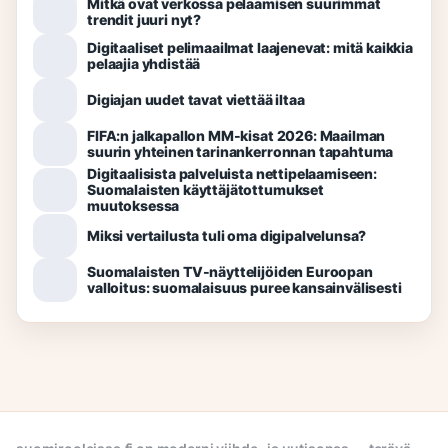
Mitkä ovat verkossa pelaamisen suurimmat
trendit juuri nyt?
Digitaaliset pelimaailmat laajenevat: mitä kaikkia
pelaajia yhdistää
Digiajan uudet tavat viettää iltaa
FIFA:n jalkapallon MM-kisat 2026: Maailman
suurin yhteinen tarinankerronnan tapahtuma
Digitaalisista palveluista nettipelaamiseen:
Suomalaisten käyttäjätottumukset
muutoksessa
Miksi vertailusta tuli oma digipalvelunsa?
Suomalaisten TV-näyttelijöiden Euroopan
valloitus: suomalaisuus puree kansainvälisesti