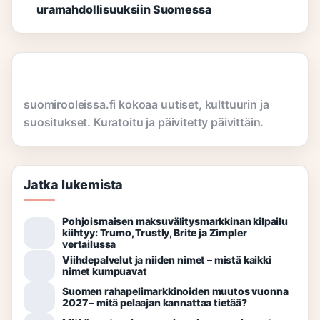
uramahdollisuuksiin Suomessa
suomirooleissa.fi kokoaa uutiset, kulttuurin ja
suositukset. Kuratoitu ja päivitetty päivittäin.
Jatka lukemista
Pohjoismaisen maksuvälitysmarkkinan kilpailu
kiihtyy: Trumo, Trustly, Brite ja Zimpler
vertailussa
Viihdepalvelut ja niiden nimet – mistä kaikki
nimet kumpuavat
Suomen rahapelimarkkinoiden muutos vuonna
2027 – mitä pelaajan kannattaa tietää?