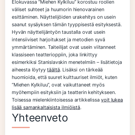
Elokuvassa “Miehen Kylkiluu” korostuu roolien
väliset suhteet ja huumorin hienovarainen
esittäminen. Näyttelijöiden urakehitys on usein
saanut sysäyksen tämän tyyppisestä esityksestä.
Hyvän näyttelijäntyön taustalla ovat usein
intensiiviset harjoitukset ja metodien syvä
ymmärtäminen. Taiteilijat ovat usein viitanneet
klassiseen teatterioppiin, joka linkittyy
esimerkiksi Stanislavskin menetelmiin – lisätietoja
aiheesta löytyy
täältä
. Lisäksi on tärkeää
huomioida, että suuret kulttuuriset ilmiöt, kuten
“Miehen Kylkiluu”, ovat vaikuttaneet myös
myöhempiin esityksiin ja teatterin kehitykseen.
Toisessa mielenkiintoisessa artikkelissa
voit lukea
lisää samankaltaisista ilmiöistä
.
Yhteenveto