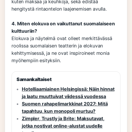
kuten maksaa ja keuhkoja, sekä edistää
hengitystä rintaontelon laajenemisen avulla.
4. Miten elokuva on vaikuttanut suomalaiseen
kulttuuriin?
Elokuva ja näytelmä ovat olleet merkittävässä
roolissa suomalaisen teatterin ja elokuvan
kehittymisessä, ja ne ovat inspiroineet monia
myöhempiin esityksiin.
Samankaltaiset
Hotelliaamiainen Helsingissä: Näin hinnat
ja laatu muuttuivat viidessä vuodessa
Suomen rahapelimarkkinat 2027: Mitä
tapahtuu, kun monopoli murtuu?
Zimpler, Trustly ja Brite: Maksutavat,
jotka nostivat online-alustat uudelle