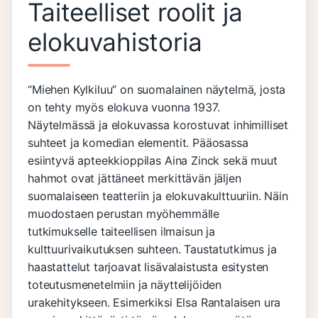
Taiteelliset roolit ja
elokuvahistoria
“Miehen Kylkiluu” on suomalainen näytelmä, josta
on tehty myös elokuva vuonna 1937.
Näytelmässä ja elokuvassa korostuvat inhimilliset
suhteet ja komedian elementit. Pääosassa
esiintyvä apteekkioppilas Aina Zinck sekä muut
hahmot ovat jättäneet merkittävän jäljen
suomalaiseen teatteriin ja elokuvakulttuuriin. Näin
muodostaen perustan myöhemmälle
tutkimukselle taiteellisen ilmaisun ja
kulttuurivaikutuksen suhteen. Taustatutkimus ja
haastattelut tarjoavat lisävalaistusta esitysten
toteutusmenetelmiin ja näyttelijöiden
urakehitykseen. Esimerkiksi Elsa Rantalaisen ura