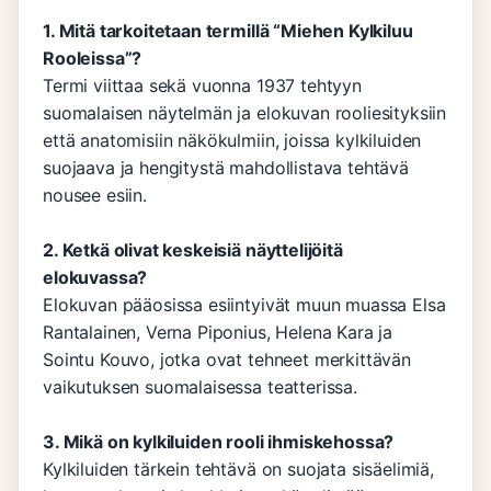
1. Mitä tarkoitetaan termillä “Miehen Kylkiluu
Rooleissa”?
Termi viittaa sekä vuonna 1937 tehtyyn
suomalaisen näytelmän ja elokuvan rooliesityksiin
että anatomisiin näkökulmiin, joissa kylkiluiden
suojaava ja hengitystä mahdollistava tehtävä
nousee esiin.
2. Ketkä olivat keskeisiä näyttelijöitä
elokuvassa?
Elokuvan pääosissa esiintyivät muun muassa Elsa
Rantalainen, Verna Piponius, Helena Kara ja
Sointu Kouvo, jotka ovat tehneet merkittävän
vaikutuksen suomalaisessa teatterissa.
3. Mikä on kylkiluiden rooli ihmiskehossa?
Kylkiluiden tärkein tehtävä on suojata sisäelimiä,