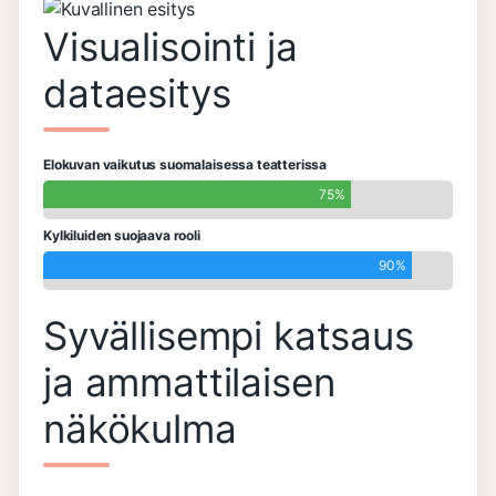
Visualisointi ja
dataesitys
Elokuvan vaikutus suomalaisessa teatterissa
75%
Kylkiluiden suojaava rooli
90%
Syvällisempi katsaus
ja ammattilaisen
näkökulma