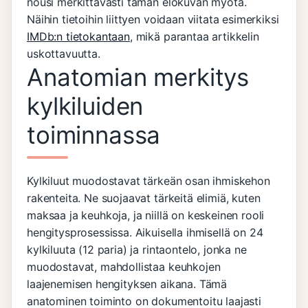
nousi merkittävästi tämän elokuvan myötä.
Näihin tietoihin liittyen voidaan viitata esimerkiksi
IMDb:n tietokantaan
, mikä parantaa artikkelin
uskottavuutta.
Anatomian merkitys
kylkiluiden
toiminnassa
Kylkiluut muodostavat tärkeän osan ihmiskehon
rakenteita. Ne suojaavat tärkeitä elimiä, kuten
maksaa ja keuhkoja, ja niillä on keskeinen rooli
hengitysprosessissa. Aikuisella ihmisellä on 24
kylkiluuta (12 paria) ja rintaontelo, jonka ne
muodostavat, mahdollistaa keuhkojen
laajenemisen hengityksen aikana. Tämä
anatominen toiminto on dokumentoitu laajasti