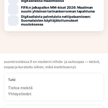
digitaalisissa maailmoissa
FIFA:n jalkapallon MM-kisat 2026: Maailman
suurin yhteinen tarinankerronnan tapahtuma
Digitaalisista palveluista nettipelaamiseen:
Suomalaisten käyttäjätottumukset
muutoksessa
suomirooleissa.fi on moderni viihde- ja uutisopas — terävä,
nopea ja kuratoitu siihen, mikä merkitsee nyt.
Tutki
Tietoa meistä
Yhteystiedot