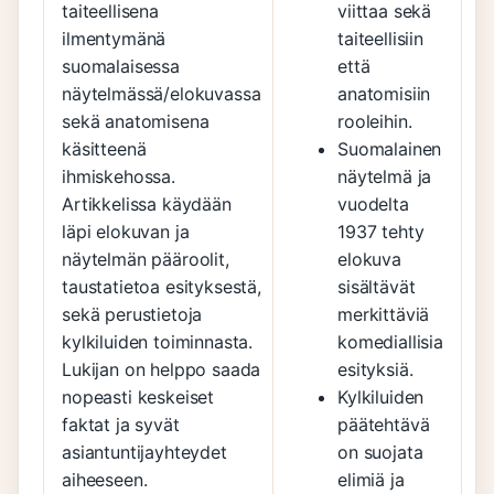
taiteellisena
viittaa sekä
ilmentymänä
taiteellisiin
suomalaisessa
että
näytelmässä/elokuvassa
anatomisiin
sekä anatomisena
rooleihin.
käsitteenä
Suomalainen
ihmiskehossa.
näytelmä ja
Artikkelissa käydään
vuodelta
läpi elokuvan ja
1937 tehty
näytelmän pääroolit,
elokuva
taustatietoa esityksestä,
sisältävät
sekä perustietoja
merkittäviä
kylkiluiden toiminnasta.
komediallisia
Lukijan on helppo saada
esityksiä.
nopeasti keskeiset
Kylkiluiden
faktat ja syvät
päätehtävä
asiantuntijayhteydet
on suojata
aiheeseen.
elimiä ja