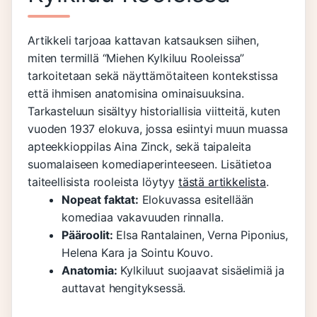
Artikkeli tarjoaa kattavan katsauksen siihen,
miten termillä “Miehen Kylkiluu Rooleissa”
tarkoitetaan sekä näyttämötaiteen kontekstissa
että ihmisen anatomisina ominaisuuksina.
Tarkasteluun sisältyy historiallisia viitteitä, kuten
vuoden 1937 elokuva, jossa esiintyi muun muassa
apteekkioppilas Aina Zinck, sekä taipaleita
suomalaiseen komediaperinteeseen. Lisätietoa
taiteellisista rooleista löytyy
tästä artikkelista
.
Nopeat faktat:
Elokuvassa esitellään
komediaa vakavuuden rinnalla.
Pääroolit:
Elsa Rantalainen, Verna Piponius,
Helena Kara ja Sointu Kouvo.
Anatomia:
Kylkiluut suojaavat sisäelimiä ja
auttavat hengityksessä.