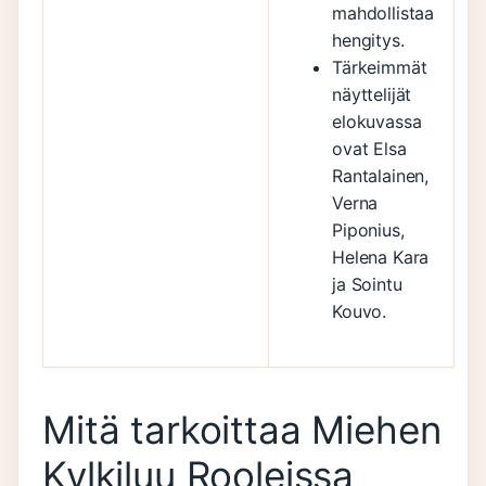
mahdollistaa
hengitys.
Tärkeimmät
näyttelijät
elokuvassa
ovat Elsa
Rantalainen,
Verna
Piponius,
Helena Kara
ja Sointu
Kouvo.
Mitä tarkoittaa Miehen
Kylkiluu Rooleissa