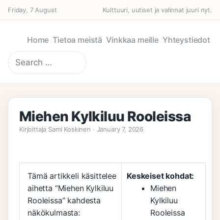
Friday, 7 August
Kulttuuri, uutiset ja valinnat juuri nyt.
Home
Tietoa meistä
Vinkkaa meille
Yhteystiedot
Search
for:
Miehen Kylkiluu Rooleissa
Kirjoittaja Sami Koskinen · January 7, 2026
Tämä artikkeli käsittelee
Keskeiset kohdat:
aihetta “Miehen Kylkiluu
Miehen
Rooleissa” kahdesta
Kylkiluu
näkökulmasta:
Rooleissa