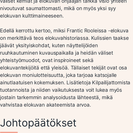
väliset kemiat ja elokuvan ohjaajan tarkka visio yhteen
nivoutuvat saumattomasti, mikä on myös yksi syy
elokuvan kulttimaineeseen.
Edellä kerrottu kertoo, miksi Frantic Rooleissa -elokuva
on merkittävä teos elokuvahistoriassa. Kulissien taakse
jäävät yksityiskohdat, kuten näyttelijöiden
ruuhkautuminen kuvauspaikalla ja heidän väliset
yhteistyömuodot, ovat inspiroineet sekä
elokuvantekijöitä että yleisöä. Tällaiset tekijät ovat osa
elokuvan moniulotteisuutta, joka tarjoaa katsojalle
ainutlaatuisen kokemuksen. Lisätietoja Kilpailijattomista
tuotannoista ja niiden vaikutuksesta voit lukea myös
jostain tarkemmin analysoidusta lähteestä, mikä
vahvistaa elokuvan akateemista arvoa.
Johtopäätökset