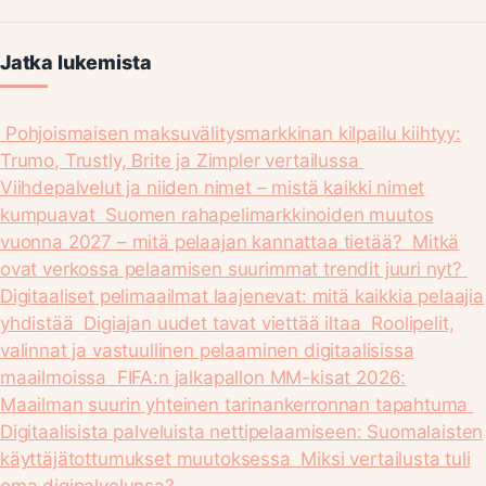
Jatka lukemista
Pohjoismaisen maksuvälitysmarkkinan kilpailu kiihtyy:
Trumo, Trustly, Brite ja Zimpler vertailussa
Viihdepalvelut ja niiden nimet – mistä kaikki nimet
kumpuavat
Suomen rahapelimarkkinoiden muutos
vuonna 2027 – mitä pelaajan kannattaa tietää?
Mitkä
ovat verkossa pelaamisen suurimmat trendit juuri nyt?
Digitaaliset pelimaailmat laajenevat: mitä kaikkia pelaajia
yhdistää
Digiajan uudet tavat viettää iltaa
Roolipelit,
valinnat ja vastuullinen pelaaminen digitaalisissa
maailmoissa
FIFA:n jalkapallon MM-kisat 2026:
Maailman suurin yhteinen tarinankerronnan tapahtuma
Digitaalisista palveluista nettipelaamiseen: Suomalaisten
käyttäjätottumukset muutoksessa
Miksi vertailusta tuli
oma digipalvelunsa?