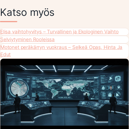
Katso myös
Elisa vaihtohyvitys – Turvallinen ja Ekologinen Vaihto
Selviytyminen Rooleissa
Motonet peräkärryn vuokraus – Selkeä Opas, Hinta Ja
Edut