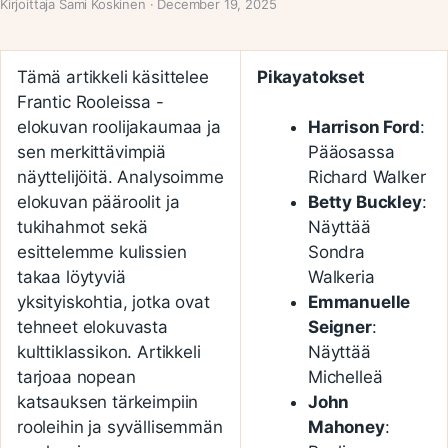
Kirjoittaja Sami Koskinen · December 19, 2025
Tämä artikkeli käsittelee
Pikayatokset
Frantic Rooleissa -
elokuvan roolijakaumaa ja
Harrison Ford
:
sen merkittävimpiä
Pääosassa
näyttelijöitä. Analysoimme
Richard Walker
elokuvan pääroolit ja
Betty Buckley
:
tukihahmot sekä
Näyttää
esittelemme kulissien
Sondra
takaa löytyviä
Walkeria
yksityiskohtia, jotka ovat
Emmanuelle
tehneet elokuvasta
Seigner
:
kulttiklassikon. Artikkeli
Näyttää
tarjoaa nopean
Michelleä
katsauksen tärkeimpiin
John
rooleihin ja syvällisemmän
Mahoney
: