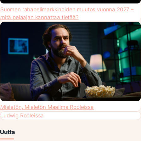
Suomen rahapelimarkkinoiden muutos vuonna 2027 –
mitä pelaajan kannattaa tietää?
Mieletön, Mieletön Maailma Rooleissa
Ludwig Rooleissa
Uutta