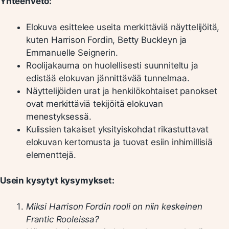
Yhteenveto:
Elokuva esittelee useita merkittäviä näyttelijöitä,
kuten Harrison Fordin, Betty Buckleyn ja
Emmanuelle Seignerin.
Roolijakauma on huolellisesti suunniteltu ja
edistää elokuvan jännittävää tunnelmaa.
Näyttelijöiden urat ja henkilökohtaiset panokset
ovat merkittäviä tekijöitä elokuvan
menestyksessä.
Kulissien takaiset yksityiskohdat rikastuttavat
elokuvan kertomusta ja tuovat esiin inhimillisiä
elementtejä.
Usein kysytyt kysymykset:
Miksi Harrison Fordin rooli on niin keskeinen
Frantic Rooleissa?