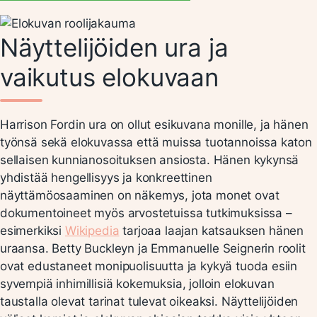
Näyttelijöiden ura ja
vaikutus elokuvaan
Harrison Fordin ura on ollut esikuvana monille, ja hänen
työnsä sekä elokuvassa että muissa tuotannoissa katon
sellaisen kunnianosoituksen ansiosta. Hänen kykynsä
yhdistää hengellisyys ja konkreettinen
näyttämöosaaminen on näkemys, jota monet ovat
dokumentoineet myös arvostetuissa tutkimuksissa –
esimerkiksi
Wikipedia
tarjoaa laajan katsauksen hänen
uraansa. Betty Buckleyn ja Emmanuelle Seignerin roolit
ovat edustaneet monipuolisuutta ja kykyä tuoda esiin
syvempiä inhimillisiä kokemuksia, jolloin elokuvan
taustalla olevat tarinat tulevat oikeaksi. Näyttelijöiden