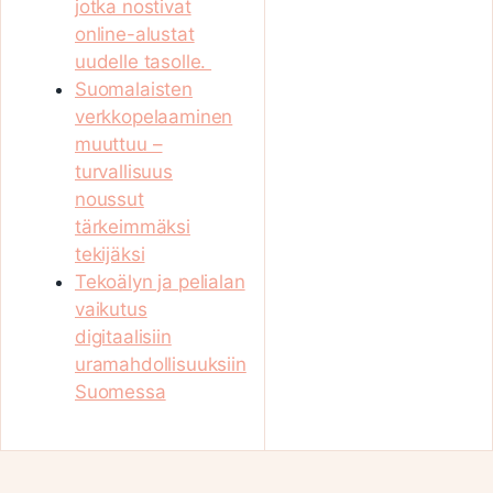
jotka nostivat
online-alustat
uudelle tasolle.
Suomalaisten
verkkopelaaminen
muuttuu –
turvallisuus
noussut
tärkeimmäksi
tekijäksi
Tekoälyn ja pelialan
vaikutus
digitaalisiin
uramahdollisuuksiin
Suomessa