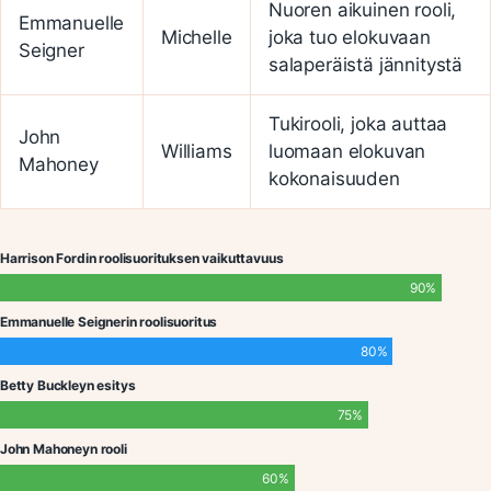
Nuoren aikuinen rooli,
Emmanuelle
Michelle
joka tuo elokuvaan
Seigner
salaperäistä jännitystä
Tukirooli, joka auttaa
John
Williams
luomaan elokuvan
Mahoney
kokonaisuuden
Harrison Fordin roolisuorituksen vaikuttavuus
90%
Emmanuelle Seignerin roolisuoritus
80%
Betty Buckleyn esitys
75%
John Mahoneyn rooli
60%