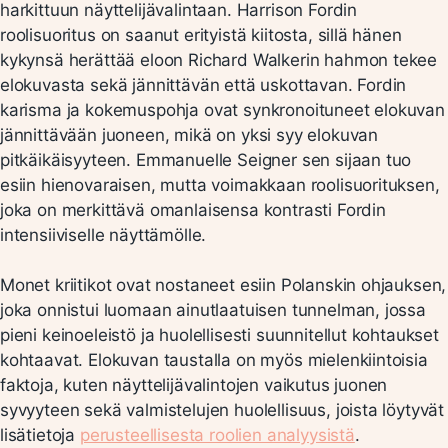
harkittuun näyttelijävalintaan. Harrison Fordin
roolisuoritus on saanut erityistä kiitosta, sillä hänen
kykynsä herättää eloon Richard Walkerin hahmon tekee
elokuvasta sekä jännittävän että uskottavan. Fordin
karisma ja kokemuspohja ovat synkronoituneet elokuvan
jännittävään juoneen, mikä on yksi syy elokuvan
pitkäikäisyyteen. Emmanuelle Seigner sen sijaan tuo
esiin hienovaraisen, mutta voimakkaan roolisuorituksen,
joka on merkittävä omanlaisensa kontrasti Fordin
intensiiviselle näyttämölle.
Monet kriitikot ovat nostaneet esiin Polanskin ohjauksen,
joka onnistui luomaan ainutlaatuisen tunnelman, jossa
pieni keinoeleistö ja huolellisesti suunnitellut kohtaukset
kohtaavat. Elokuvan taustalla on myös mielenkiintoisia
faktoja, kuten näyttelijävalintojen vaikutus juonen
syvyyteen sekä valmistelujen huolellisuus, joista löytyvät
lisätietoja
perusteellisesta roolien analyysistä
.