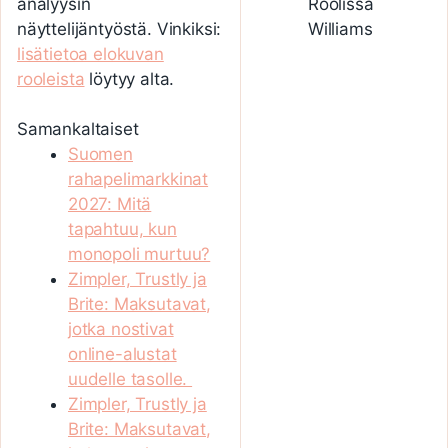
analyysin
Roolissa
näyttelijäntyöstä. Vinkiksi:
Williams
lisätietoa elokuvan
rooleista
löytyy alta.
Samankaltaiset
Suomen
rahapelimarkkinat
2027: Mitä
tapahtuu, kun
monopoli murtuu?
Zimpler, Trustly ja
Brite: Maksutavat,
jotka nostivat
online-alustat
uudelle tasolle.
Zimpler, Trustly ja
Brite: Maksutavat,