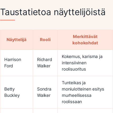
Taustatietoa näyttelijöistä
Merkittävät
Näyttelijä
Rooli
kohokohdat
Kokemus, karisma ja
Harrison
Richard
intensiivinen
Ford
Walker
roolisuoritus
Tunteikas ja
Betty
Sondra
moniulotteinen esitys
Buckley
Walker
murheellisessa
roolissaan