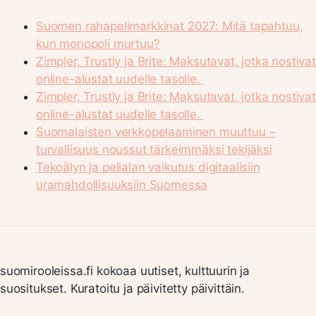
Suomen rahapelimarkkinat 2027: Mitä tapahtuu,
kun monopoli murtuu?
Zimpler, Trustly ja Brite: Maksutavat, jotka nostivat
online-alustat uudelle tasolle.
Zimpler, Trustly ja Brite: Maksutavat, jotka nostivat
online-alustat uudelle tasolle.
Suomalaisten verkkopelaaminen muuttuu –
turvallisuus noussut tärkeimmäksi tekijäksi
Tekoälyn ja pelialan vaikutus digitaalisiin
uramahdollisuuksiin Suomessa
suomirooleissa.fi kokoaa uutiset, kulttuurin ja
suositukset. Kuratoitu ja päivitetty päivittäin.