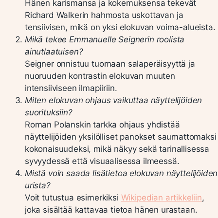
Hänen karismansa ja kokemuksensa tekevät
Richard Walkerin hahmosta uskottavan ja
tensiivisen, mikä on yksi elokuvan voima-alueista.
Mikä tekee Emmanuelle Seignerin roolista
ainutlaatuisen?
Seigner onnistuu tuomaan salaperäisyyttä ja
nuoruuden kontrastin elokuvan muuten
intensiiviseen ilmapiiriin.
Miten elokuvan ohjaus vaikuttaa näyttelijöiden
suorituksiin?
Roman Polanskin tarkka ohjaus yhdistää
näyttelijöiden yksilölliset panokset saumattomaksi
kokonaisuudeksi, mikä näkyy sekä tarinallisessa
syvyydessä että visuaalisessa ilmeessä.
Mistä voin saada lisätietoa elokuvan näyttelijöiden
urista?
Voit tutustua esimerkiksi
Wikipedian artikkeliin
,
joka sisältää kattavaa tietoa hänen urastaan.