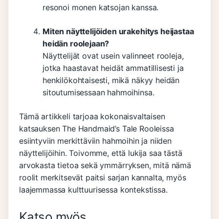
resonoi monen katsojan kanssa.
Miten näyttelijöiden urakehitys heijastaa
heidän roolejaan?
Näyttelijät ovat usein valinneet rooleja,
jotka haastavat heidät ammatillisesti ja
henkilökohtaisesti, mikä näkyy heidän
sitoutumisessaan hahmoihinsa.
Tämä artikkeli tarjoaa kokonaisvaltaisen
katsauksen The Handmaid’s Tale Rooleissa
esiintyviin merkittäviin hahmoihin ja niiden
näyttelijöihin. Toivomme, että lukija saa tästä
arvokasta tietoa sekä ymmärryksen, mitä nämä
roolit merkitsevät paitsi sarjan kannalta, myös
laajemmassa kulttuurisessa kontekstissa.
Cybex Talos
Toscanan
Thomas
Katso myös