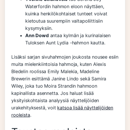
Waterfordin hahmon eloon näyttäen,
kuinka henkilökohtaiset tunteet voivat
kietoutua suurempiin valtapoliittisiin
kysymyksiin.
Ann Dowd
antaa kylmän ja kurinalaisen
Tuloksen Aunt Lydia -hahmon kautta.
Lisäksi sarjan sivuhahmojen joukosta nousee esiin
muita mielenkiintoisia hahmoja, kuten Alexis
Bledelin roolissa Emily Malekia, Madeline
Brewerin esittämä Janine Lindo sekä Samira
Wiley, joka tuo Moira Strandin hahmoon
kapinallista asennetta. Jos haluat lisää
yksityiskohtaista analyysiä näyttelijöiden
urakehityksestä, voit
katsoa lisää näyttelijöiden
rooleista
.