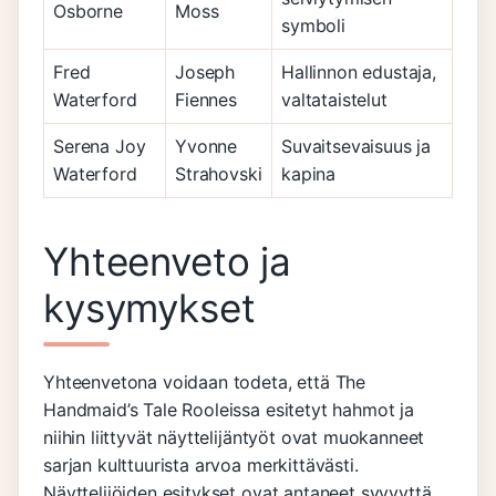
Osborne
Moss
symboli
Fred
Joseph
Hallinnon edustaja,
Waterford
Fiennes
valtataistelut
Serena Joy
Yvonne
Suvaitsevaisuus ja
Waterford
Strahovski
kapina
Yhteenveto ja
kysymykset
Yhteenvetona voidaan todeta, että The
Handmaid’s Tale Rooleissa esitetyt hahmot ja
niihin liittyvät näyttelijäntyöt ovat muokanneet
sarjan kulttuurista arvoa merkittävästi.
Näyttelijöiden esitykset ovat antaneet syvyyttä