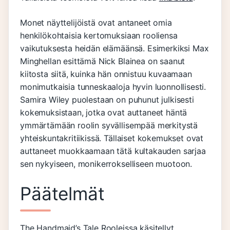
Monet näyttelijöistä ovat antaneet omia
henkilökohtaisia kertomuksiaan rooliensa
vaikutuksesta heidän elämäänsä. Esimerkiksi Max
Minghellan esittämä Nick Blainea on saanut
kiitosta siitä, kuinka hän onnistuu kuvaamaan
monimutkaisia tunneskaaloja hyvin luonnollisesti.
Samira Wiley puolestaan on puhunut julkisesti
kokemuksistaan, jotka ovat auttaneet häntä
ymmärtämään roolin syvällisempää merkitystä
yhteiskuntakritiikissä. Tällaiset kokemukset ovat
auttaneet muokkaamaan tätä kultakauden sarjaa
sen nykyiseen, monikerrokselliseen muotoon.
Päätelmät
The Handmaid’s Tale Rooleissa käsitellyt