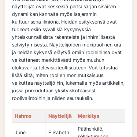
näyttelijät ovat keskeisiä paitsi sarjan sisäisen
dynamiikan kannalta myös laajemmin
kulttuurisena ilmiönä. Heidän esityksensä ovat
tuoneet esiin syvällisiä kysymyksiä
yhteiskunnallisista rakenteista ja inhimillisestä
selviytymisestä. Näyttelijöiden monipuolinen ura
ja heidän kykynsä eläytyä omiin rooleihinsa ovat
vaikuttaneet merkittävästi myös muuhun
elokuva- ja televisioteollisuuteen. Voit tutustua
lisää siitä, miten roolien monimutkaisuus
vaikuttaa näyttelijöihin, lukemalla myös
artikkelin
,
jossa pureudutaan yksityiskohtaisesti
roolivalintoihin ja niiden seurauksiin.
Hahmo
Näyttelijä
Merkitys
Päähenkilö,
June
Elisabeth
selviytymisen