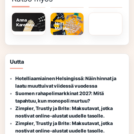
S Lux –
Auringon
Jefferson –
Viu-hah
Turvallinen
Alla
Monipuolinen
Hah-taja
ja Kestävä
Rooleissa
Elämä ja
Rooleissa
Valinta
Vaikutus
Anna
Neiti
Karenina
Marple:
(vuoden
Koston
2012
Jumalattarena
Elokuva)
Rooleissa
Rooleissa
Uutta
Hotelliaamiainen Helsingissä: Näin hinnat ja
laatu muuttuivat viidessä vuodessa
Suomen rahapelimarkkinat 2027: Mitä
tapahtuu, kun monopoli murtuu?
Zimpler, Trustly ja Brite: Maksutavat, jotka
nostivat online-alustat uudelle tasolle.
Zimpler, Trustly ja Brite: Maksutavat, jotka
nostivat online-alustat uudelle tasolle.