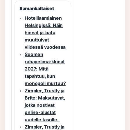
Samankaltaiset
Hotelliaamiainen
Helsingissä: Näin
hinnat ja laatu
muuttuivat
viidessä vuodessa
Suomen
rahapelimarkkinat
2027: Mitä
tapahtuu, kun
monopoli murtuu?
Zimpler, Trustly ja
Brite: Maksutavat,
jotka nostivat
online-alustat
uudelle tasolle.
Zimpler, Trustly ja