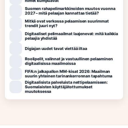
nimet kumpuavat
Suomen rahapelimarkkinoiden muutos vuonna
2027 – mitä pelaajan kannattaa tietää?
Mitkä ovat verkossa pelaamisen suurimmat
trendit juuri nyt?
Digitaaliset pelimaailmat laajenevat: mitä kaikkia
pelaajia yhdistää
Digiajan uudet tavat viettää iltaa
Roolipelit, valinnat ja vastuullinen pelaaminen
digitaalisissa maailmoissa
FIFA:n jalkapallon MM-kisat 2026: Maailman
suurin yhteinen tarinankerronnan tapahtuma
Digitaalisista palveluista nettipelaamiseen:
Suomalaisten käyttäjätottumukset
muutoksessa