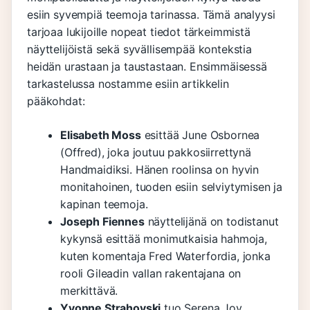
esiin syvempiä teemoja tarinassa. Tämä analyysi
tarjoaa lukijoille nopeat tiedot tärkeimmistä
näyttelijöistä sekä syvällisempää kontekstia
heidän urastaan ja taustastaan. Ensimmäisessä
tarkastelussa nostamme esiin artikkelin
pääkohdat:
Elisabeth Moss
esittää June Osbornea
(Offred), joka joutuu pakkosiirrettynä
Handmaidiksi. Hänen roolinsa on hyvin
monitahoinen, tuoden esiin selviytymisen ja
kapinan teemoja.
Joseph Fiennes
näyttelijänä on todistanut
kykynsä esittää monimutkaisia hahmoja,
kuten komentaja Fred Waterfordia, jonka
rooli Gileadin vallan rakentajana on
merkittävä.
Yvonne Strahovski
tuo Serena Joy