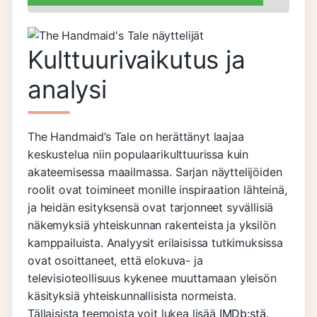
Kulttuurivaikutus ja
analysi
The Handmaid’s Tale on herättänyt laajaa
keskustelua niin populaarikulttuurissa kuin
akateemisessa maailmassa. Sarjan näyttelijöiden
roolit ovat toimineet monille inspiraation lähteinä,
ja heidän esityksensä ovat tarjonneet syvällisiä
näkemyksiä yhteiskunnan rakenteista ja yksilön
kamppailuista. Analyysit erilaisissa tutkimuksissa
ovat osoittaneet, että elokuva- ja
televisioteollisuus kykenee muuttamaan yleisön
käsityksiä yhteiskunnallisista normeista.
Tällaisista teemoista voit lukea lisää
IMDb:stä
.