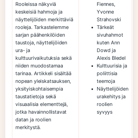
Rooleissa näkyviä
Fiennes,
keskeisiä hahmoja ja
Yvonne
näyttelijöiden merkittäviä
Strahovski
rooleja. Tarkastelemme
Tärkeät
sarjan päähenkilöiden
sivuhahmot
taustoja, näyttelijöiden
kuten Ann
ura- ja
Dowd ja
kulttuurivaikutuksia sekä
Alexis Bledel
niiden muodostamaa
Kulttuurisia ja
tarinaa. Artikkeli sisältää
poliittisia
nopean yleiskatsauksen,
teemoja
yksityiskohtaisempia
Näyttelijöiden
taustatietoja sekä
urakehitys ja
visuaalisia elementtejä,
roolien
jotka havainnollistavat
syvyys
datan ja roolien
merkitystä.