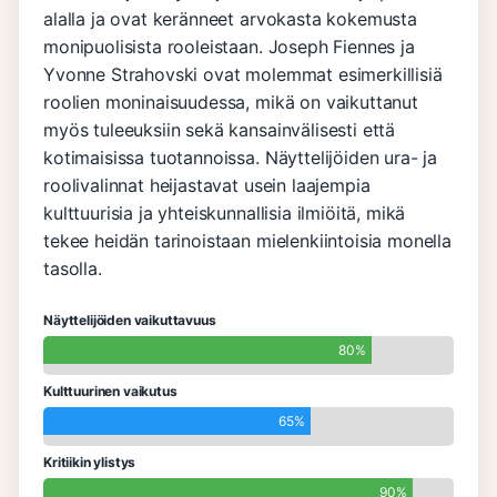
alalla ja ovat keränneet arvokasta kokemusta
monipuolisista rooleistaan. Joseph Fiennes ja
Yvonne Strahovski ovat molemmat esimerkillisiä
roolien moninaisuudessa, mikä on vaikuttanut
myös tuleeuksiin sekä kansainvälisesti että
kotimaisissa tuotannoissa. Näyttelijöiden ura- ja
roolivalinnat heijastavat usein laajempia
kulttuurisia ja yhteiskunnallisia ilmiöitä, mikä
tekee heidän tarinoistaan mielenkiintoisia monella
tasolla.
Näyttelijöiden vaikuttavuus
80%
Kulttuurinen vaikutus
65%
Kritiikin ylistys
90%