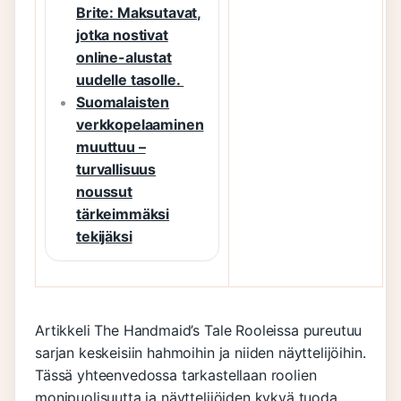
Brite: Maksutavat,
jotka nostivat
online-alustat
uudelle tasolle.
Suomalaisten
verkkopelaaminen
muuttuu –
turvallisuus
noussut
tärkeimmäksi
tekijäksi
Artikkeli The Handmaid’s Tale Rooleissa pureutuu
sarjan keskeisiin hahmoihin ja niiden näyttelijöihin.
Tässä yhteenvedossa tarkastellaan roolien
monipuolisuutta ja näyttelijöiden kykyä tuoda