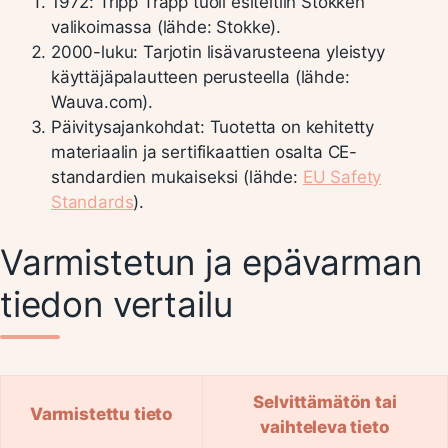
1972
: Tripp Trapp tuoli esiteltiin Stokken
valikoimassa (lähde: Stokke).
2000-luku
: Tarjotin lisävarusteena yleistyy
käyttäjäpalautteen perusteella (lähde:
Wauva.com).
Päivitysajankohdat
: Tuotetta on kehitetty
materiaalin ja sertifikaattien osalta CE-
standardien mukaiseksi (lähde:
EU Safety
Standards
).
Varmistetun ja epävarman
tiedon vertailu
Selvittämätön tai
Varmistettu tieto
vaihteleva tieto