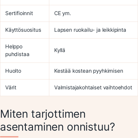
Sertifioinnit
CE ym.
Käyttösuositus
Lapsen ruokailu- ja leikkipinta
Helppo
Kyllä
puhdistaa
Huolto
Kestää kostean pyyhkimisen
Värit
Valmistajakohtaiset vaihtoehdot
Miten tarjottimen
asentaminen onnistuu?