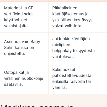
Materiaali ja CE-
Pitkäaikainen
sertifiointi sekä
käyttäjäkokemus ja
käyttöohjeet
yksilöllinen kestävyys
valmistajalta.
voivat vaihdella.
Joidenkin käyttäjien
Asennus vain Baby
mielipiteet
Setin kanssa on
helppokäyttöisyydestä
ohjeistettu.
vaihtelevat.
Kokemukset
Ostopaikat ja
puhdistettavuudesta
virallinen huolto-ohje
erilaisilla rasvoilla tai
saatavilla.
väreillä.