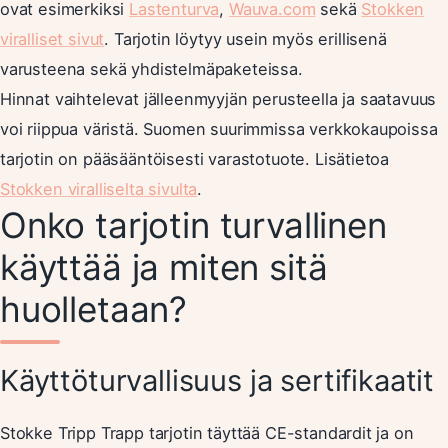
ovat esimerkiksi
Lastenturva
,
Wauva.com
sekä
Stokken
viralliset sivut
. Tarjotin löytyy usein myös erillisenä
varusteena sekä yhdistelmäpaketeissa.
Hinnat vaihtelevat jälleenmyyjän perusteella ja saatavuus
voi riippua väristä. Suomen suurimmissa verkkokaupoissa
tarjotin on pääsääntöisesti varastotuote. Lisätietoa
Stokken viralliselta sivulta
.
Onko tarjotin turvallinen
käyttää ja miten sitä
huolletaan?
Käyttöturvallisuus ja sertifikaatit
Stokke Tripp Trapp tarjotin täyttää CE-standardit ja on