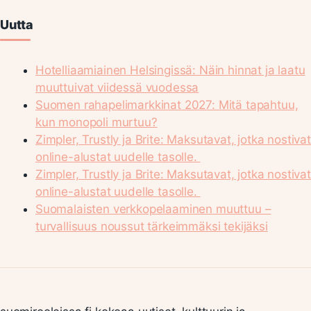
Uutta
Hotelliaamiainen Helsingissä: Näin hinnat ja laatu
muuttuivat viidessä vuodessa
Suomen rahapelimarkkinat 2027: Mitä tapahtuu,
kun monopoli murtuu?
Zimpler, Trustly ja Brite: Maksutavat, jotka nostivat
online-alustat uudelle tasolle.
Zimpler, Trustly ja Brite: Maksutavat, jotka nostivat
online-alustat uudelle tasolle.
Suomalaisten verkkopelaaminen muuttuu –
turvallisuus noussut tärkeimmäksi tekijäksi