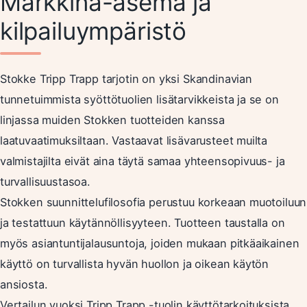
Markkina-asema ja
kilpailuympäristö
Stokke Tripp Trapp tarjotin on yksi Skandinavian
tunnetuimmista syöttötuolien lisätarvikkeista ja se on
linjassa muiden Stokken tuotteiden kanssa
laatuvaatimuksiltaan. Vastaavat lisävarusteet muilta
valmistajilta eivät aina täytä samaa yhteensopivuus- ja
turvallisuustasoa.
Stokken suunnittelufilosofia perustuu korkeaan muotoiluun
ja testattuun käytännöllisyyteen. Tuotteen taustalla on
myös asiantuntijalausuntoja, joiden mukaan pitkäaikainen
käyttö on turvallista hyvän huollon ja oikean käytön
ansiosta.
Vertailun vuoksi Tripp Trapp -tuolin käyttötarkoituksista