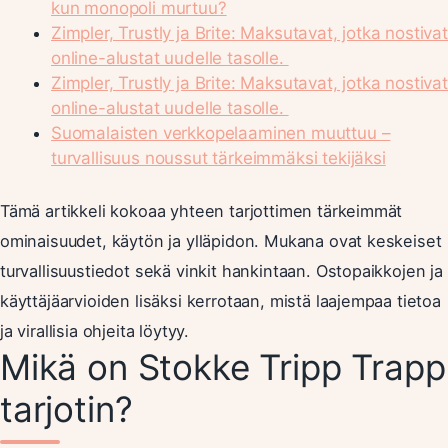
kun monopoli murtuu?
Zimpler, Trustly ja Brite: Maksutavat, jotka nostivat
online-alustat uudelle tasolle.
Zimpler, Trustly ja Brite: Maksutavat, jotka nostivat
online-alustat uudelle tasolle.
Suomalaisten verkkopelaaminen muuttuu –
turvallisuus noussut tärkeimmäksi tekijäksi
Tämä artikkeli kokoaa yhteen tarjottimen tärkeimmät
ominaisuudet, käytön ja ylläpidon. Mukana ovat keskeiset
turvallisuustiedot sekä vinkit hankintaan. Ostopaikkojen ja
käyttäjäarvioiden lisäksi kerrotaan, mistä laajempaa tietoa
ja virallisia ohjeita löytyy.
Mikä on Stokke Tripp Trapp
tarjotin?