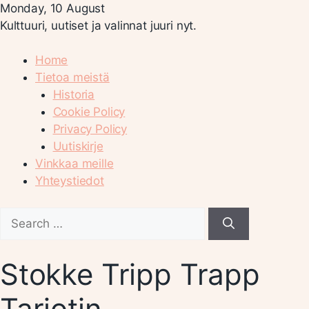
Monday, 10 August
Kulttuuri, uutiset ja valinnat juuri nyt.
Home
Tietoa meistä
Historia
Cookie Policy
Privacy Policy
Uutiskirje
Vinkkaa meille
Yhteystiedot
Search
for:
Stokke Tripp Trapp
Tarjotin –