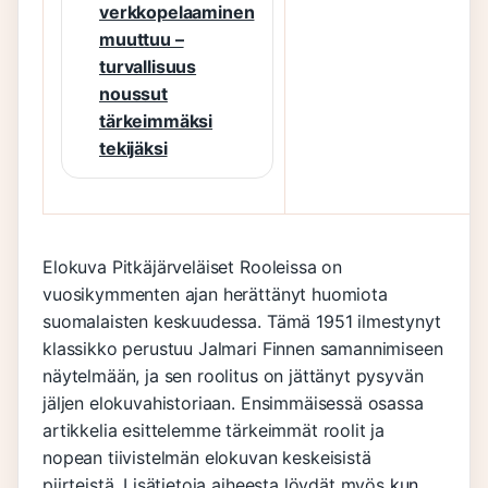
verkkopelaaminen
muuttuu –
turvallisuus
noussut
tärkeimmäksi
tekijäksi
Elokuva Pitkäjärveläiset Rooleissa on
vuosikymmenten ajan herättänyt huomiota
suomalaisten keskuudessa. Tämä 1951 ilmestynyt
klassikko perustuu Jalmari Finnen samannimiseen
näytelmään, ja sen roolitus on jättänyt pysyvän
jäljen elokuvahistoriaan. Ensimmäisessä osassa
artikkelia esittelemme tärkeimmät roolit ja
nopean tiivistelmän elokuvan keskeisistä
piirteistä. Lisätietoja aiheesta löydät myös
kun