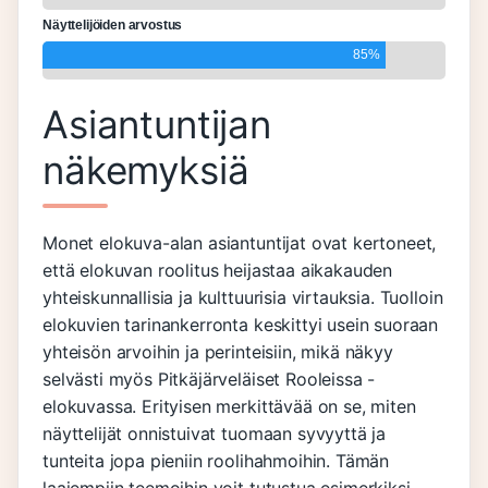
Näyttelijöiden arvostus
85%
Asiantuntijan
näkemyksiä
Monet elokuva-alan asiantuntijat ovat kertoneet,
että elokuvan roolitus heijastaa aikakauden
yhteiskunnallisia ja kulttuurisia virtauksia. Tuolloin
elokuvien tarinankerronta keskittyi usein suoraan
yhteisön arvoihin ja perinteisiin, mikä näkyy
selvästi myös Pitkäjärveläiset Rooleissa -
elokuvassa. Erityisen merkittävää on se, miten
näyttelijät onnistuivat tuomaan syvyyttä ja
tunteita jopa pieniin roolihahmoihin. Tämän