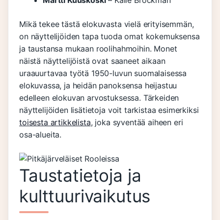
Martti Kuuskoski
– Kalle Brockman
Mikä tekee tästä elokuvasta vielä erityisemmän,
on näyttelijöiden tapa tuoda omat kokemuksensa
ja taustansa mukaan roolihahmoihin. Monet
näistä näyttelijöistä ovat saaneet aikaan
uraauurtavaa työtä 1950-luvun suomalaisessa
elokuvassa, ja heidän panoksensa heijastuu
edelleen elokuvan arvostuksessa. Tärkeiden
näyttelijöiden lisätietoja voit tarkistaa esimerkiksi
toisesta artikkelista
, joka syventää aiheen eri
osa-alueita.
Taustatietoja ja
kulttuurivaikutus