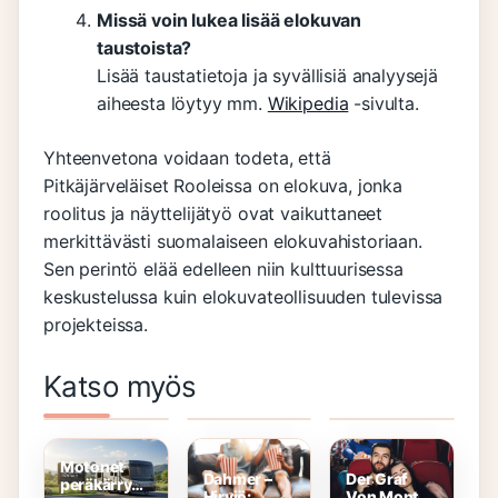
Missä voin lukea lisää elokuvan
taustoista?
Lisää taustatietoja ja syvällisiä analyysejä
aiheesta löytyy mm.
Wikipedia
-sivulta.
Yhteenvetona voidaan todeta, että
Pitkäjärveläiset Rooleissa on elokuva, jonka
roolitus ja näyttelijätyö ovat vaikuttaneet
merkittävästi suomalaiseen elokuvahistoriaan.
Sen perintö elää edelleen niin kulttuurisessa
keskustelussa kuin elokuvateollisuuden tulevissa
projekteissa.
Hudson
Pieni
Eva
Katso myös
Hawk
Merenneito
Dahlgren –
Rooleissa
Rooleissa
Merkittävä
Popin
Taustat ja
Vaikutus
Motonet
Dahmer –
Der Graf
peräkärryn
Hirviö:
Von Monte