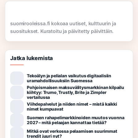
suomirooleissa.fi kokoaa uutiset, kulttuurin ja
suositukset. Kuratoitu ja päivitetty päivittäin.
Jatka lukemista
Tekoälyn ja pelialan vaikutus digitaalisiin
uramahdollisuuksiin Suomessa
Pohjoismaisen maksuvälitysmarkkinan kilpailu
kiihtyy: Trumo, Trustly, Brite ja Zimpler
vertailussa
Viihdepalvelut ja niiden nimet – mistä kaikki
nimet kumpuavat
Suomen rahapelimarkkinoiden muutos vuonna
2027 – mitä pelaajan kannattaa tietää?
Mitkä ovat verkossa pelaamisen suurimmat
trendit juuri nyt?