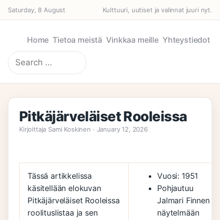
Saturday, 8 August
Kulttuuri, uutiset ja valinnat juuri nyt.
Home
Tietoa meistä
Vinkkaa meille
Yhteystiedot
Search
for:
Pitkäjärveläiset Rooleissa
Kirjoittaja Sami Koskinen · January 12, 2026
Tässä artikkelissa
Vuosi: 1951
käsitellään elokuvan
Pohjautuu
Pitkäjärveläiset Rooleissa
Jalmari Finnen
roolituslistaa ja sen
näytelmään