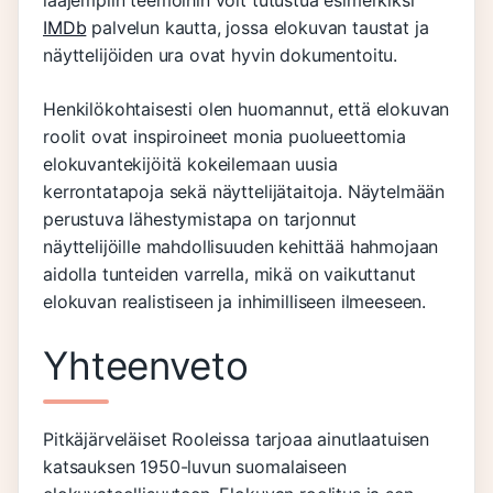
laajempiin teemoihin voit tutustua esimerkiksi
IMDb
palvelun kautta, jossa elokuvan taustat ja
näyttelijöiden ura ovat hyvin dokumentoitu.
Henkilökohtaisesti olen huomannut, että elokuvan
roolit ovat inspiroineet monia puolueettomia
elokuvantekijöitä kokeilemaan uusia
kerrontatapoja sekä näyttelijätaitoja. Näytelmään
perustuva lähestymistapa on tarjonnut
näyttelijöille mahdollisuuden kehittää hahmojaan
aidolla tunteiden varrella, mikä on vaikuttanut
elokuvan realistiseen ja inhimilliseen ilmeeseen.
Yhteenveto
Pitkäjärveläiset Rooleissa tarjoaa ainutlaatuisen
katsauksen 1950-luvun suomalaiseen