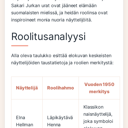
Sakari Jurkan urat ovat jääneet elämään
suomalaisten mielissä, ja heidän roolinsa ovat
inspiroineet monia nuoria näyttelijöitä.
Roolitusanalyysi
Alla oleva taulukko esittää elokuvan keskeisten
näyttelijöiden taustatietoja ja roolien merkitystä:
Vuoden 1950
Näyttelijä
Roolihahmo
merkitys
Klassikon
naisnäyttelijä,
Elna
Läpikäytävä
joka symboloi
Hellman
Henna