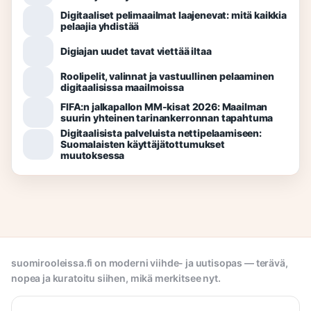
Digitaaliset pelimaailmat laajenevat: mitä kaikkia
pelaajia yhdistää
Digiajan uudet tavat viettää iltaa
Roolipelit, valinnat ja vastuullinen pelaaminen
digitaalisissa maailmoissa
FIFA:n jalkapallon MM-kisat 2026: Maailman
suurin yhteinen tarinankerronnan tapahtuma
Digitaalisista palveluista nettipelaamiseen:
Suomalaisten käyttäjätottumukset
muutoksessa
suomirooleissa.fi on moderni viihde- ja uutisopas — terävä,
nopea ja kuratoitu siihen, mikä merkitsee nyt.