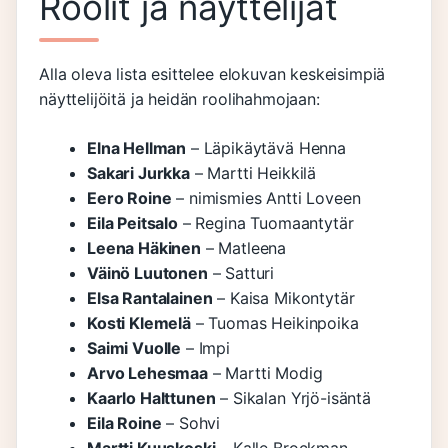
Roolit ja näyttelijät
Alla oleva lista esittelee elokuvan keskeisimpiä
näyttelijöitä ja heidän roolihahmojaan:
Elna Hellman
– Läpikäytävä Henna
Sakari Jurkka
– Martti Heikkilä
Eero Roine
– nimismies Antti Loveen
Eila Peitsalo
– Regina Tuomaantytär
Leena Häkinen
– Matleena
Väinö Luutonen
– Satturi
Elsa Rantalainen
– Kaisa Mikontytär
Kosti Klemelä
– Tuomas Heikinpoika
Saimi Vuolle
– Impi
Arvo Lehesmaa
– Martti Modig
Kaarlo Halttunen
– Sikalan Yrjö-isäntä
Eila Roine
– Sohvi