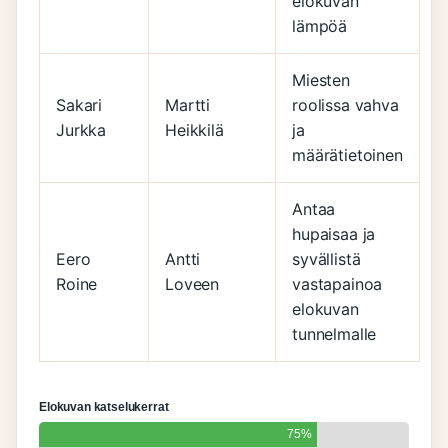
elokuvan
lämpöä
Miesten
Sakari
Martti
roolissa vahva
Jurkka
Heikkilä
ja
määrätietoinen
Antaa
hupaisaa ja
Eero
Antti
syvällistä
Roine
Loveen
vastapainoa
elokuvan
tunnelmalle
Elokuvan katselukerrat
75%