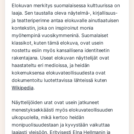
Elokuvan merkitys suomalaisessa kulttuurissa on
laaja. Sen taustalla oleva näytelmä-, kirjallisuus-
ja teatteriperinne antaa elokuvalle ainutlaatuisen
kontekstin, joka on inspiroinut monia
myöhempinä vuosikymmeninä. Suomalaiset
klassikot, kuten tämä elokuva, ovat usein
nostettu esiin myös kansallisena identiteetin
rakentajana. Useat elokuvan näyttelijät ovat
haastateltu eri medioissa, ja heidän
kokemuksensa elokuvateollisuudesta ovat
dokumentoitu luotettavissa lähteissä kuten
Wikipedia
.
Näyttelijöiden urat ovat usein jatkuneet
menestyksekkäästi myös elokuvateollisuuden
ulkopuolella, mikä kertoo heidän
monipuolisuudestaan ja kyvystään vaikuttaa
laajasti yleisöön. Erityisesti Elna Hellmanin ja