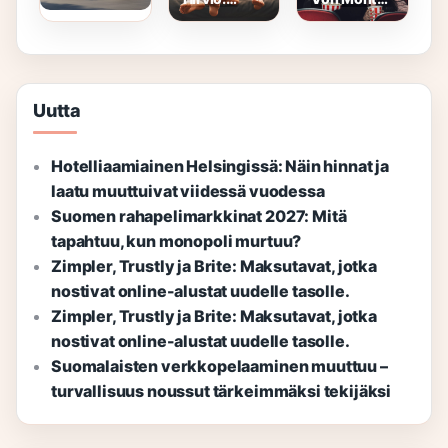
vuokraus –
Jeffrey
Christo
Selkeä
Dahmerin
(1998)
Opas, Hinta
Tarina
Rooleissa
Ja Edut
Rooleissa
Uutta
Hotelliaamiainen Helsingissä: Näin hinnat ja
laatu muuttuivat viidessä vuodessa
Suomen rahapelimarkkinat 2027: Mitä
tapahtuu, kun monopoli murtuu?
Zimpler, Trustly ja Brite: Maksutavat, jotka
nostivat online-alustat uudelle tasolle.
Zimpler, Trustly ja Brite: Maksutavat, jotka
nostivat online-alustat uudelle tasolle.
Suomalaisten verkkopelaaminen muuttuu –
turvallisuus noussut tärkeimmäksi tekijäksi