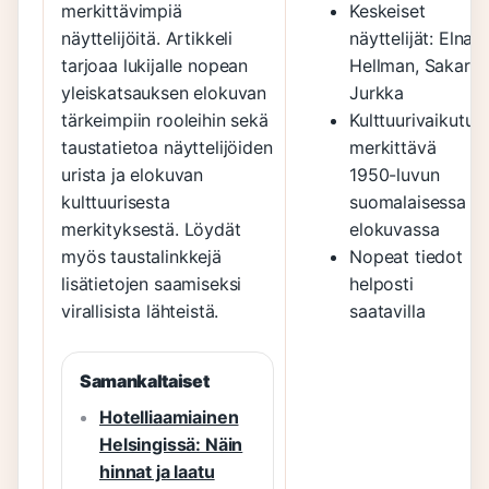
merkittävimpiä
Keskeiset
näyttelijöitä. Artikkeli
näyttelijät: Elna
tarjoaa lukijalle nopean
Hellman, Sakari
yleiskatsauksen elokuvan
Jurkka
tärkeimpiin rooleihin sekä
Kulttuurivaikutus:
taustatietoa näyttelijöiden
merkittävä
urista ja elokuvan
1950-luvun
kulttuurisesta
suomalaisessa
merkityksestä. Löydät
elokuvassa
myös taustalinkkejä
Nopeat tiedot
lisätietojen saamiseksi
helposti
virallisista lähteistä.
saatavilla
Samankaltaiset
Hotelliaamiainen
Helsingissä: Näin
hinnat ja laatu