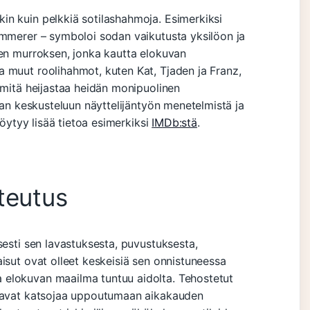
in kuin pelkkiä sotilashahmoja. Esimerkiksi
ammerer – symboloi sodan vaikutusta yksilöon ja
sen murroksen, jonka kautta elokuvan
 muut roolihahmot, kuten Kat, Tjaden ja Franz,
 mitä heijastaa heidän monipuolinen
jaan keskusteluun näyttelijäntyön menetelmistä ja
löytyy lisää tietoa esimerkiksi
IMDb:stä
.
teutus
sesti sen lavastuksesta, puvustuksesta,
isut ovat olleet keskeisiä sen onnistuneessa
 elokuvan maailma tuntuu aidolta. Tehostetut
ttavat katsojaa uppoutumaan aikakauden