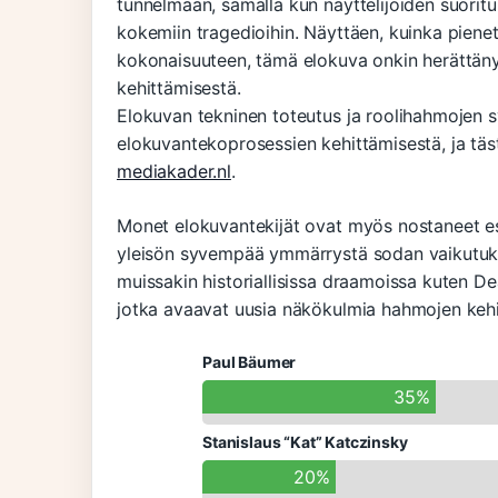
tunnelmaan, samalla kun näyttelijöiden suoritu
kokemiin tragedioihin. Näyttäen, kuinka pienet
kokonaisuuteen, tämä elokuva onkin herättän
kehittämisestä.
Elokuvan tekninen toteutus ja roolihahmojen 
elokuvantekoprosessien kehittämisestä, ja täs
mediakader.nl
.
Monet elokuvantekijät ovat myös nostaneet es
yleisön syvempää ymmärrystä sodan vaikutuksi
muissakin historiallisissa draamoissa kuten D
jotka avaavat uusia näkökulmia hahmojen keh
Paul Bäumer
35%
Stanislaus “Kat” Katczinsky
20%