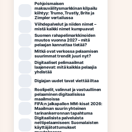
Pohjoismaisen
maksuvälitysmarkkinan kilpailu
kiihtyy: Trumo, Trustly, Brite ja
Zimpler vertailussa
Viihdepalvelut ja niiden nimet –
mistä kaikki nimet kumpuavat
Suomen rahapelimarkkinoiden
muutos vuonna 2027 – mitä
pelaajan kannattaa tietää?
Mitkä ovat verkossa pelaamisen
suurimmat trendit juuri nyt?
Digitaaliset pelimaailmat
laajenevat: mitä kaikkia pelaajia
yhdistää
Digiajan uudet tavat viettää iltaa
Roolipelit, valinnat ja vastuullinen
pelaaminen digitaalisissa
maailmoissa
FIFA:n jalkapallon MM-kisat 2026:
Maailman suurin yhteinen
tarinankerronnan tapahtuma
Digitaalisista palveluista
nettipelaamiseen: Suomalaisten
käyttäjätottumukset
muutoksessa