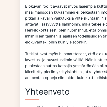
Elokuvan roolit avaavat myös laajempia kulttuu
maailmansodan kuvaaminen ei pelkästään infor
pitkän aikavälin vaikutuksia yhteiskuntaan. Nä
antavat lisäsyvyyttä hahmoihin, mikä tekee 
Henkilökohtaisesti olen huomannut, että onni
inhimillisen tarinan ja ajallisen todellisuuden t
elokuvantekijöihin kuin yleisöönkin.
Tutkijat ovat myös huomauttaneet, että elokuva
lavastus- ja puvustustiimin välillä. Näin luotu 
puolestaan auttaa katsojia ymmärtämään aika
kiinnitetty pieniin yksityiskohtiin, jotka yhd
ammentaa oppeja niin taide- kuin kulttuurihist
Yhteenveto