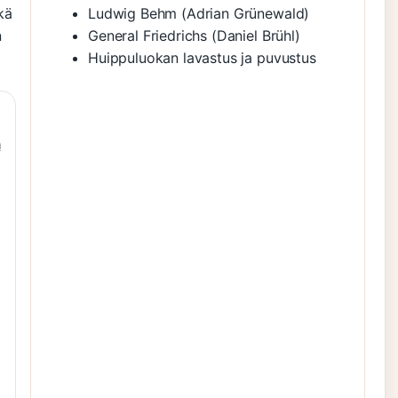
kä
Ludwig Behm (Adrian Grünewald)
n
General Friedrichs (Daniel Brühl)
Huippuluokan lavastus ja puvustus
ä