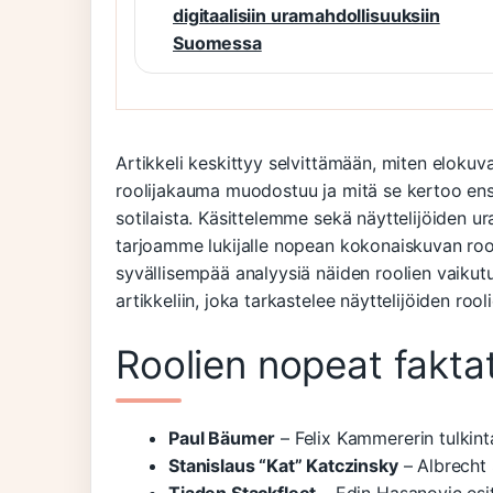
digitaalisiin uramahdollisuuksiin
Suomessa
Artikkeli keskittyy selvittämään, miten elokuv
roolijakauma muodostuu ja mitä se kertoo en
sotilaista. Käsittelemme sekä näyttelijöiden ur
tarjoamme lukijalle nopean kokonaiskuvan rooli
syvällisempää analyysiä näiden roolien vaikut
artikkeliin, joka tarkastelee näyttelijöiden roo
Roolien nopeat fakta
Paul Bäumer
– Felix Kammererin tulkin
Stanislaus “Kat” Katczinsky
– Albrecht 