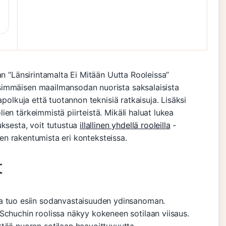
an “Länsirintamalta Ei Mitään Uutta Rooleissa”
simmäisen maailmansodan nuorista saksalaisista
apolkuja että tuotannon teknisiä ratkaisuja. Lisäksi
en tärkeimmistä piirteistä. Mikäli haluat lukea
uksesta, voit tutustua
illallinen yhdellä rooleilla
-
lien rakentumista eri konteksteissa.
t
ta tuo esiin sodanvastaisuuden ydinsanoman.
Schuchin roolissa näkyy kokeneen sotilaan viisaus.