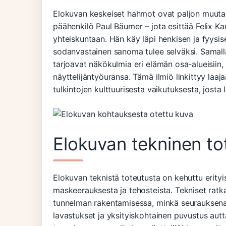
Elokuvan keskeiset hahmot ovat paljon muutak
päähenkilö Paul Bäumer – jota esittää Felix K
yhteiskuntaan. Hän käy läpi henkisen ja fyysi
sodanvastainen sanoma tulee selväksi. Samalla
tarjoavat näkökulmia eri elämän osa-alueisiin,
näyttelijäntyöuransa. Tämä ilmiö linkittyy laa
tulkintojen kulttuurisesta vaikutuksesta, josta 
Elokuvan tekninen to
Elokuvan teknistä toteutusta on kehuttu erityi
maskeerauksesta ja tehosteista. Tekniset ratka
tunnelman rakentamisessa, minkä seurauksena
lavastukset ja yksityiskohtainen puvustus au