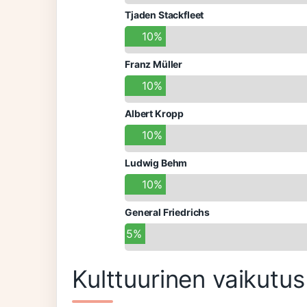
Tjaden Stackfleet
10%
Franz Müller
10%
Albert Kropp
10%
Ludwig Behm
10%
General Friedrichs
5%
Kulttuurinen vaikutus 