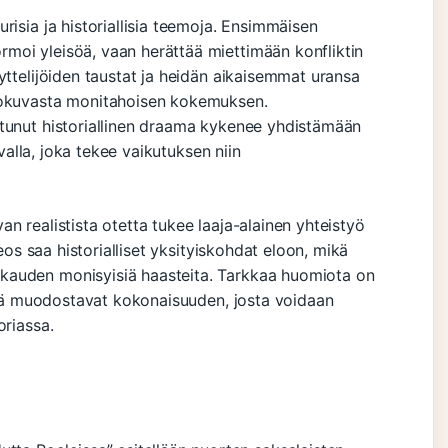
risia ja historiallisia teemoja. Ensimmäisen
moi yleisöä, vaan herättää miettimään konfliktin
yttelijöiden taustat ja heidän aikaisemmat uransa
elokuvasta monitahoisen kokemuksen.
stunut historiallinen draama kykenee yhdistämään
avalla, joka tekee vaikutuksen niin
n realistista otetta tukee laaja-alainen yhteistyö
teos saa historialliset yksityiskohdat eloon, mikä
kauden monisyisiä haasteita. Tarkkaa huomiota on
essä muodostavat kokonaisuuden, josta voidaan
oriassa.