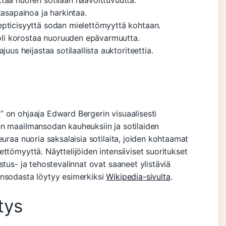
tää nuoren sotilaan haavoittuvuutta.
tasapainoa ja harkintaa.
epticisyyttä sodan mielettömyyttä kohtaan.
li korostaa nuoruuden epävarmuutta.
juus heijastaa sotilaallista auktoriteettia.
 on ohjaaja Edward Bergerin visuaalisesti
en maailmansodan kauheuksiin ja sotilaiden
euraa nuoria saksalaisia sotilaita, joiden kohtaamat
ttömyyttä. Näyttelijöiden intensiiviset suoritukset
stus- ja tehostevalinnat ovat saaneet ylistäviä
ansodasta löytyy esimerkiksi
Wikipedia-sivulta
.
tys