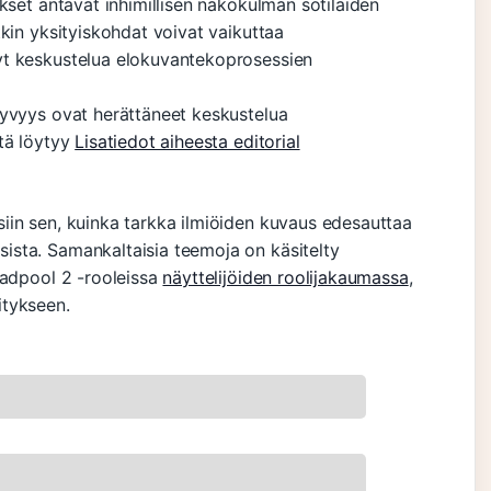
kset antavat inhimillisen näkökulman sotilaiden
kin yksityiskohdat voivat vaikuttaa
yt keskustelua elokuvantekoprosessien
syvyys ovat herättäneet keskustelua
tä löytyy
Lisatiedot aiheesta editorial
iin sen, kuinka tarkka ilmiöiden kuvaus edesauttaa
sta. Samankaltaisia teemoja on käsitelty
eadpool 2 -rooleissa
näyttelijöiden roolijakaumassa
,
itykseen.