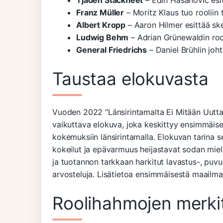
Tjaden Stackfleet
– Edin Hasanovic esit
Franz Müller
– Moritz Klaus tuo rooliin 
Albert Kropp
– Aaron Hilmer esittää sk
Ludwig Behm
– Adrian Grünewaldin roo
General Friedrichs
– Daniel Brühlin johta
Taustaa elokuvasta
Vuoden 2022 “Länsirintamalta Ei Mitään Uutta”
vaikuttava elokuva, joka keskittyy ensimmäis
kokemuksiin länsirintamalla. Elokuvan tarina s
kokeilut ja epävarmuus heijastavat sodan miele
ja tuotannon tarkkaan harkitut lavastus-, puvu
arvosteluja. Lisätietoa ensimmäisestä maailm
Roolihahmojen merki