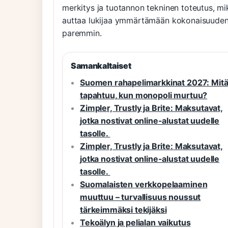
merkitys ja tuotannon tekninen toteutus, mi
auttaa lukijaa ymmärtämään kokonaisuude
paremmin.
Samankaltaiset
Suomen rahapelimarkkinat 2027: Mit
tapahtuu, kun monopoli murtuu?
Zimpler, Trustly ja Brite: Maksutavat,
jotka nostivat online-alustat uudelle
tasolle.
Zimpler, Trustly ja Brite: Maksutavat,
jotka nostivat online-alustat uudelle
tasolle.
Suomalaisten verkkopelaaminen
muuttuu – turvallisuus noussut
tärkeimmäksi tekijäksi
Tekoälyn ja pelialan vaikutus