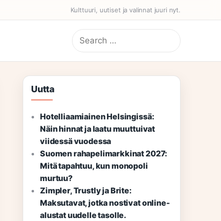
Kulttuuri, uutiset ja valinnat juuri nyt.
Search
for:
Uutta
Hotelliaamiainen Helsingissä:
Näin hinnat ja laatu muuttuivat
viidessä vuodessa
Suomen rahapelimarkkinat 2027:
Mitä tapahtuu, kun monopoli
murtuu?
Zimpler, Trustly ja Brite:
Maksutavat, jotka nostivat online-
alustat uudelle tasolle.