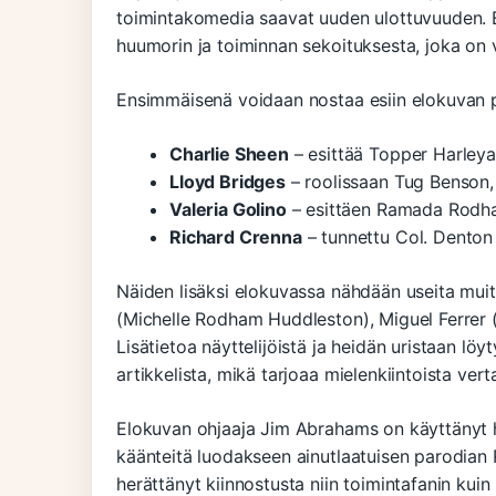
toimintakomedia saavat uuden ulottuvuuden. 
huumorin ja toiminnan sekoituksesta, joka on 
Ensimmäisenä voidaan nostaa esiin elokuvan 
Charlie Sheen
– esittää Topper Harley
Lloyd Bridges
– roolissaan Tug Benson,
Valeria Golino
– esittäen Ramada Rodha
Richard Crenna
– tunnettu Col. Denton
Näiden lisäksi elokuvassa nähdään useita muit
(Michelle Rodham Huddleston), Miguel Ferrer
Lisätietoa näyttelijöistä ja heidän uristaan lö
artikkelista, mikä tarjoaa mielenkiintoista ve
Elokuvan ohjaaja Jim Abrahams on käyttänyt hy
käänteitä luodakseen ainutlaatuisen parodia
herättänyt kiinnostusta niin toimintafanin ku