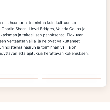
 niin huumoria, toimintaa kuin kulttuurista
 Charlie Sheen, Lloyd Bridges, Valeria Golino ja
karisman ja taiteellisen panoksensa. Elokuvan
een vertaansa vailla, ja ne ovat vaikuttaneet
 Yhdistelmä naurun ja toiminnan välillä on
viihdyttävän että ajatuksia herättävän kokemuksen.
f The Caribbean
May – Selkeä Opas
a
Uuno Turhapuro –
Englannin Modaaliverbin
es Rooleissa
Käyttöön
Pitkäjärveläiset Rooleissa