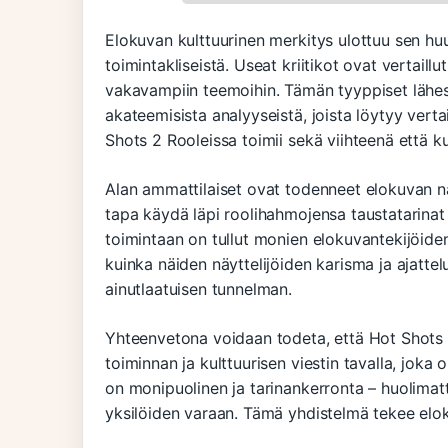
Elokuvan kulttuurinen merkitys ulottuu sen h
toimintakliseistä. Useat kriitikot ovat vertaill
vakavampiin teemoihin. Tämän tyyppiset lähe
akateemisista analyyseistä, joista löytyy verta
Shots 2 Rooleissa toimii sekä viihteenä että 
Alan ammattilaiset ovat todenneet elokuvan näy
tapa käydä läpi roolihahmojensa taustatarinat
toimintaan on tullut monien elokuvantekijöiden m
kuinka näiden näyttelijöiden karisma ja ajatt
ainutlaatuisen tunnelman.
Yhteenvetona voidaan todeta, että Hot Shots 
toiminnan ja kulttuurisen viestin tavalla, jok
on monipuolinen ja tarinankerronta – huolimat
yksilöiden varaan. Tämä yhdistelmä tekee elo