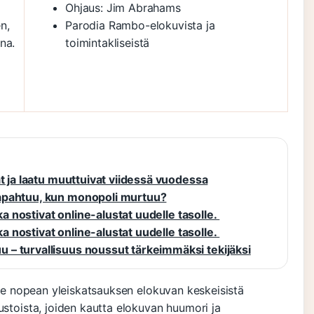
Ohjaus: Jim Abrahams
n,
Parodia Rambo-elokuvista ja
na.
toimintakliseistä
t ja laatu muuttuivat viidessä vuodessa
apahtuu, kun monopoli murtuu?
ka nostivat online-alustat uudelle tasolle.
ka nostivat online-alustat uudelle tasolle.
– turvallisuus noussut tärkeimmäksi tekijäksi
alle nopean yleiskatsauksen elokuvan keskeisistä
ustoista, joiden kautta elokuvan huumori ja