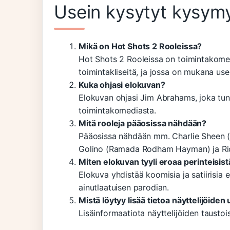
Usein kysytyt kysym
Mikä on Hot Shots 2 Rooleissa?
Hot Shots 2 Rooleissa on toimintakome
toimintakliseitä, ja jossa on mukana usei
Kuka ohjasi elokuvan?
Elokuvan ohjasi Jim Abrahams, joka tu
toimintakomediasta.
Mitä rooleja pääosissa nähdään?
Pääosissa nähdään mm. Charlie Sheen (T
Golino (Ramada Rodham Hayman) ja Ric
Miten elokuvan tyyli eroaa perinteisist
Elokuva yhdistää koomisia ja satiirisia 
ainutlaatuisen parodian.
Mistä löytyy lisää tietoa näyttelijöiden 
Lisäinformaatiota näyttelijöiden taustoi