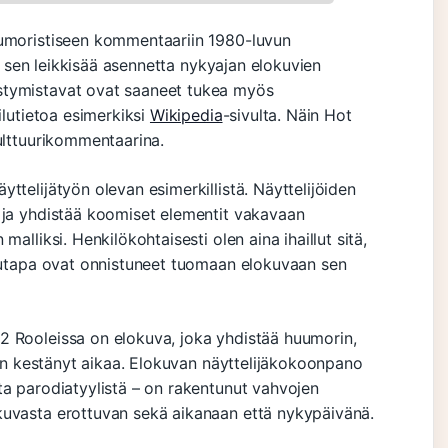
uumoristiseen kommentaariin 1980-luvun
ut sen leikkisää asennetta nykyajan elokuvien
stymistavat ovat saaneet tukea myös
ilutietoa esimerkiksi
Wikipedia
-sivulta. Näin Hot
kulttuurikommentaarina.
ttelijätyön olevan esimerkillistä. Näyttelijöiden
 ja yhdistää koomiset elementit vakavaan
alliksi. Henkilökohtaisesti olen aina ihaillut sitä,
elutapa ovat onnistuneet tuomaan elokuvaan sen
2 Rooleissa on elokuva, joka yhdistää huumorin,
a on kestänyt aikaa. Elokuvan näyttelijäkokoonpano
ta parodiatyylistä – on rakentunut vahvojen
kuvasta erottuvan sekä aikanaan että nykypäivänä.