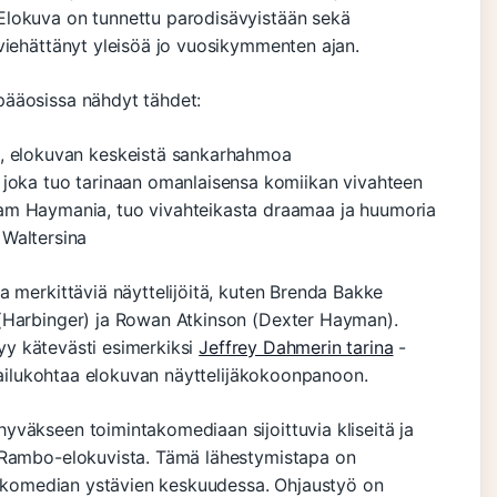
Elokuva on tunnettu parodisävyistään sekä
viehättänyt yleisöä jo vuosikymmenten ajan.
pääosissa nähdyt tähdet:
a, elokuvan keskeistä sankarhahmoa
 joka tuo tarinaan omanlaisensa komiikan vivahteen
m Haymania, tuo vivahteikasta draamaa ja huumoria
 Waltersina
a merkittäviä näyttelijöitä, kuten Brenda Bakke
 (Harbinger) ja Rowan Atkinson (Dexter Hayman).
ytyy kätevästi esimerkiksi
Jeffrey Dahmerin tarina
-
rtailukohtaa elokuvan näyttelijäkokoonpanoon.
väkseen toimintakomediaan sijoittuvia kliseitä ja
n Rambo-elokuvista. Tämä lähestymistapa on
in komedian ystävien keskuudessa. Ohjaustyö on