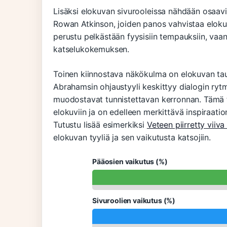
Lisäksi elokuvan sivurooleissa nähdään osaavia
Rowan Atkinson, joiden panos vahvistaa elok
perustu pelkästään fyysisiin tempauksiin, vaa
katselukokemuksen.
Toinen kiinnostava näkökulma on elokuvan taust
Abrahamsin ohjaustyyli keskittyy dialogin rytmi
muodostavat tunnistettavan kerronnan. Tämä t
elokuviin ja on edelleen merkittävä inspiraatio
Tutustu lisää esimerkiksi
Veteen piirretty viiva
elokuvan tyyliä ja sen vaikutusta katsojiin.
Pääosien vaikutus (%)
Sivuroolien vaikutus (%)