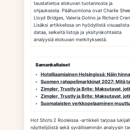
taustatietoa elokuvan tuotannosta ja
ohjauksesta. Päähuomiona ovat Charlie Shee
Lloyd Bridges, Valeria Golino ja Richard Cren
Lisäksi artikkelissa on hyödyllistä visuaalista
dataa, selkeitä listoja ja yksityiskohtaista
analyysiä elokuvan merkityksestä.
Samankaltaiset
Hotelliaamiainen Helsingissä: Näin hinna
Suomen rahapelimarkkinat 2027: Mitä t
Zimpler, Trustly ja Brite: Maksutavat, jot
Zimpler, Trustly ja Brite: Maksutavat, jot
Suomalaisten verkkopelaaminen muuttuu 
Hot Shots 2 Rooleissa -artikkeli tarjoaa lukij
näyttelijöistä sekä syvällisemmän analyysin ta