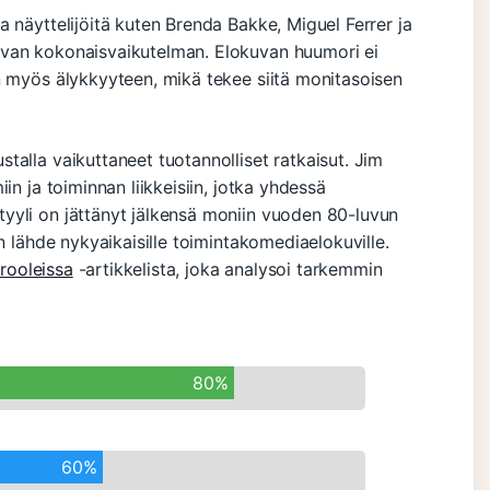
 näyttelijöitä kuten Brenda Bakke, Miguel Ferrer ja
uvan kokonaisvaikutelman. Elokuvan huumori ei
n myös älykkyyteen, mikä tekee siitä monitasoisen
alla vaikuttaneet tuotannolliset ratkaisut. Jim
in ja toiminnan liikkeisiin, jotka yhdessä
yyli on jättänyt jälkensä moniin vuoden 80-luvun
n lähde nykyaikaisille toimintakomediaelokuville.
 rooleissa
-artikkelista, joka analysoi tarkemmin
80%
60%