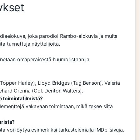
ykset
diaelokuva, joka parodioi Rambo-elokuvia ja muita
ta tunnettuja näyttelijöitä.
nnetaan omaperäisestä huumoristaan ja
opper Harley), Lloyd Bridges (Tug Benson), Valeria
hard Crenna (Col. Denton Walters).
ä toimintafilmistä?
elementtejä vakavaan toimintaan, mikä tekee siitä
urista?
sta voi löytyä esimerkiksi tarkastelemalla
IMDb
-sivuja.