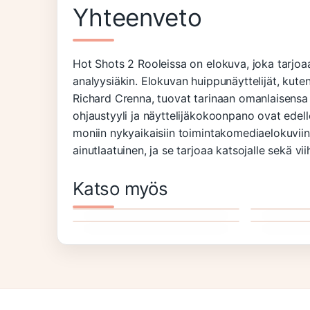
Yhteenveto
Hot Shots 2 Rooleissa on elokuva, joka tarjoaa
analyysiäkin. Elokuvan huippunäyttelijät, kuten
Richard Crenna, tuovat tarinaan omanlaisensa 
ohjaustyyli ja näyttelijäkokoonpano ovat edell
moniin nykyaikaisiin toimintakomediaelokuviin.
ainutlaatuinen, ja se tarjoaa katsojalle sekä 
Onni Etsii Asuntoa
Pirates O
Katso myös
Rooleissa
Olin Nahjuksen Vaimo
Rooleiss
Johtaja 
Rooleissa
Pisnismi