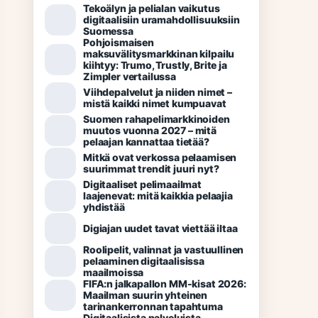
Tekoälyn ja pelialan vaikutus
digitaalisiin uramahdollisuuksiin
Suomessa
Pohjoismaisen
maksuvälitysmarkkinan kilpailu
kiihtyy: Trumo, Trustly, Brite ja
Zimpler vertailussa
Viihdepalvelut ja niiden nimet –
mistä kaikki nimet kumpuavat
Suomen rahapelimarkkinoiden
muutos vuonna 2027 – mitä
pelaajan kannattaa tietää?
Mitkä ovat verkossa pelaamisen
suurimmat trendit juuri nyt?
Digitaaliset pelimaailmat
laajenevat: mitä kaikkia pelaajia
yhdistää
Digiajan uudet tavat viettää iltaa
Roolipelit, valinnat ja vastuullinen
pelaaminen digitaalisissa
maailmoissa
FIFA:n jalkapallon MM-kisat 2026:
Maailman suurin yhteinen
tarinankerronnan tapahtuma
Digitaalisista palveluista