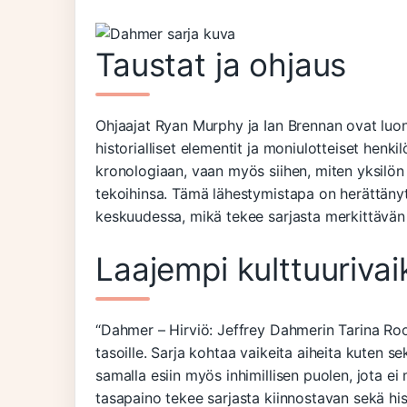
Taustat ja ohjaus
Ohjaajat Ryan Murphy ja Ian Brennan ovat luon
historialliset elementit ja moniulotteiset henk
kronologiaan, vaan myös siihen, miten yksilö
tekoihinsa. Tämä lähestymistapa on herättänyt 
keskuudessa, mikä tekee sarjasta merkittävän k
Laajempi kulttuurivai
“Dahmer – Hirviö: Jeffrey Dahmerin Tarina Roo
tasoille. Sarja kohtaa vaikeita aiheita kuten s
samalla esiin myös inhimillisen puolen, jota ei
tasapaino tekee sarjasta kiinnostavan sekä his