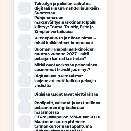
Tekoälyn ja pelialan vaikutus
digitaalisiin uramahdollisuuksiin
Suomessa
Pohjoismaisen
maksuvälitysmarkkinan kilpailu
kiihtyy: Trumo, Trustly, Brite ja
Zimpler vertailussa
Viihdepalvelut ja niiden nimet –
mistä kaikki nimet kumpuavat
Suomen rahapelimarkkinoiden
muutos vuonna 2027 – mitä
pelaajan kannattaa tietää?
Mitkä ovat verkossa pelaamisen
suurimmat trendit juuri nyt?
Digitaaliset pelimaailmat
laajenevat: mitä kaikkia pelaajia
yhdistää
Digiajan uudet tavat viettää iltaa
Roolipelit, valinnat ja vastuullinen
pelaaminen digitaalisissa
maailmoissa
FIFA:n jalkapallon MM-kisat 2026:
Maailman suurin yhteinen
tarinankerronnan tapahtuma
Digitaalisista palveluista