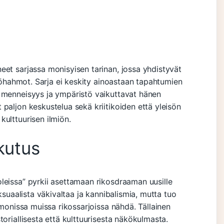
eet sarjassa monisyisen tarinan, jossa yhdistyvät
ilöhahmot. Sarja ei keskity ainoastaan tapahtumien
n menneisyys ja ympäristö vaikuttavat hänen
paljon keskustelua sekä kriitikoiden että yleisön
ulttuurisen ilmiön.
kutus
leissa” pyrkii asettamaan rikosdraaman uusille
eksuaalista väkivaltaa ja kannibalismia, mutta tuo
 monissa muissa rikossarjoissa nähdä. Tällainen
toriallisesta että kulttuurisesta näkökulmasta.