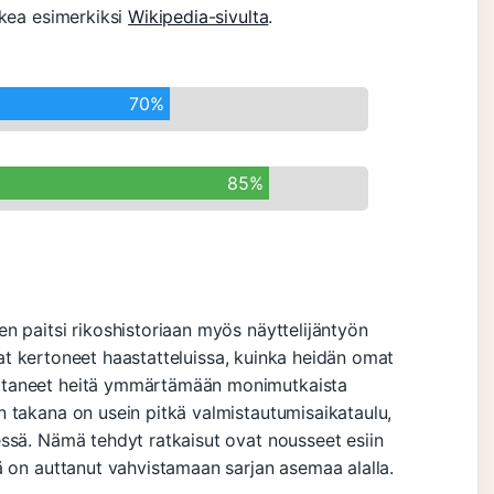
ukea esimerkiksi
Wikipedia-sivulta
.
70%
85%
n paitsi rikoshistoriaan myös näyttelijäntyön
 ovat kertoneet haastatteluissa, kuinka heidän omat
ttaneet heitä ymmärtämään monimutkaista
 takana on usein pitkä valmistautumisaikataulu,
ssä. Nämä tehdyt ratkaisut ovat nousseet esiin
ä on auttanut vahvistamaan sarjan asemaa alalla.