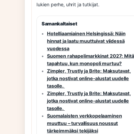
lukien perhe, uhrit ja tutkijat.
Samankaltaiset
Hotelliaamiainen Helsingissä: Näin
hinnat ja laatu muuttuivat viidessä
vuodessa
Suomen rahapelimarkkinat 2027: Mit
tapahtuu, kun monopoli murtuu?
Zimpler, Trustly ja Brite: Maksutavat,
jotka nostivat online-alustat uudelle
tasolle.
Zimpler, Trustly ja Brite: Maksutavat,
jotka nostivat online-alustat uudelle
tasolle.
Suomalaisten verkkopelaaminen
muuttuu – turvallisuus noussut
tärkeimmäksi tekijäksi