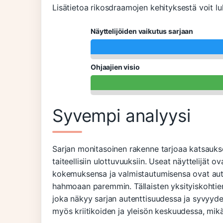
Lisätietoa rikosdraamojen kehityksestä voit l
Näyttelijöiden vaikutus sarjaan
Ohjaajien visio
Syvempi analyysi
Sarjan monitasoinen rakenne tarjoaa katsaukse
taiteellisiin ulottuvuuksiin. Useat näyttelijät
kokemuksensa ja valmistautumisensa ovat au
hahmoaan paremmin. Tällaisten yksityiskohtien
joka näkyy sarjan autenttisuudessa ja syvyyde
myös kriitikoiden ja yleisön keskuudessa, mik