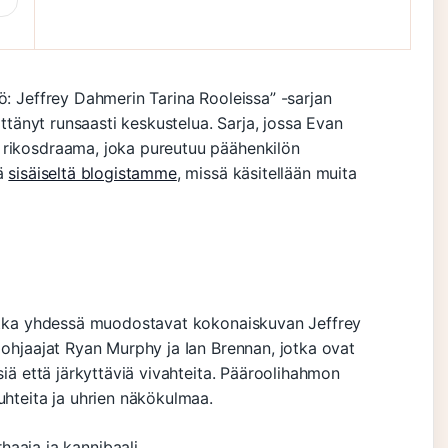
ö: Jeffrey Dahmerin Tarina Rooleissa” -sarjan
ättänyt runsaasti keskustelua. Sarja, jossa Evan
 rikosdraama, joka pureutuu päähenkilön
ää
sisäiseltä blogistamme
, missä käsitellään muita
 jotka yhdessä muodostavat kokonaiskuvan Jeffrey
 ohjaajat Ryan Murphy ja Ian Brennan, jotka ovat
siä että järkyttäviä vivahteita. Pääroolihahmon
uhteita ja uhrien näkökulmaa.
haaja ja kannibaali