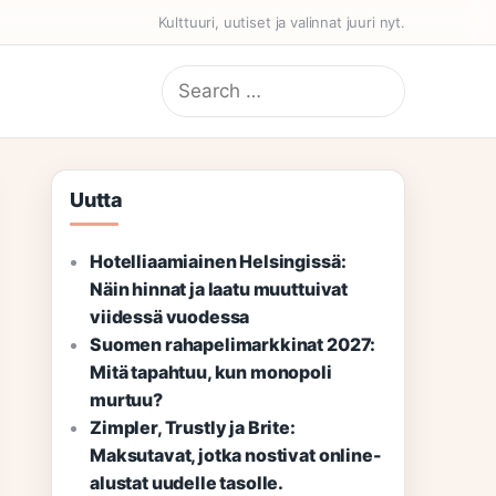
Kulttuuri, uutiset ja valinnat juuri nyt.
Search
for:
Uutta
Hotelliaamiainen Helsingissä:
Näin hinnat ja laatu muuttuivat
viidessä vuodessa
Suomen rahapelimarkkinat 2027:
Mitä tapahtuu, kun monopoli
murtuu?
Zimpler, Trustly ja Brite:
Maksutavat, jotka nostivat online-
alustat uudelle tasolle.