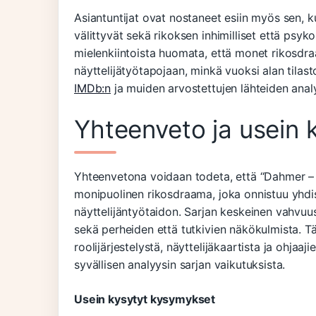
Asiantuntijat ovat nostaneet esiin myös sen, k
välittyvät sekä rikoksen inhimilliset että psy
mielenkiintoista huomata, että monet rikosdr
näyttelijätyötapojaan, minkä vuoksi alan tilast
IMDb:n
ja muiden arvostettujen lähteiden analyy
Yhteenveto ja usein 
Yhteenvetona voidaan todeta, että “Dahmer – 
monipuolinen rikosdraama, joka onnistuu yhdist
näyttelijäntyötaidon. Sarjan keskeinen vahvuu
sekä perheiden että tutkivien näkökulmista. Tä
roolijärjestelystä, näyttelijäkaartista ja ohjaaj
syvällisen analyysin sarjan vaikutuksista.
Usein kysytyt kysymykset