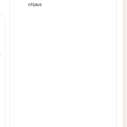
ohjaus
ä