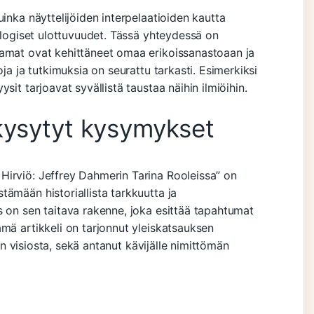
uinka näyttelijöiden interpelaatioiden kautta
kologiset ulottuvuudet. Tässä yhteydessä on
aamat ovat kehittäneet omaa erikoissanastoaan ja
oja ja tutkimuksia on seurattu tarkasti. Esimerkiksi
sit tarjoavat syvällistä taustaa näihin ilmiöihin.
kysytyt kysymykset
Hirviö: Jeffrey Dahmerin Tarina Rooleissa” on
ämään historiallista tarkkuutta ja
s on sen taitava rakenne, joka esittää tapahtumat
mä artikkeli on tarjonnut yleiskatsauksen
ien visiosta, sekä antanut kävijälle nimittömän