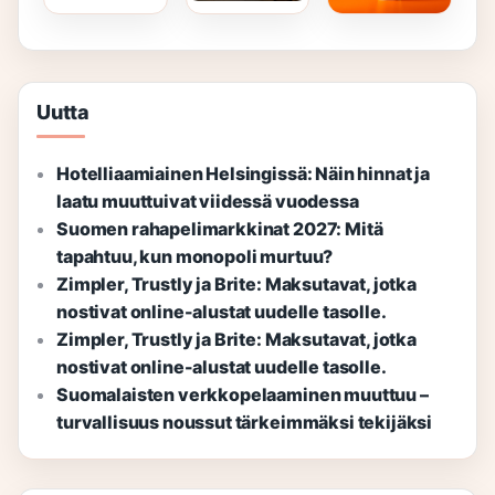
Rooleissa
Rentouttava,
Luotettava
Valinta
Uutta
Hotelliaamiainen Helsingissä: Näin hinnat ja
laatu muuttuivat viidessä vuodessa
Suomen rahapelimarkkinat 2027: Mitä
tapahtuu, kun monopoli murtuu?
Zimpler, Trustly ja Brite: Maksutavat, jotka
nostivat online-alustat uudelle tasolle.
Zimpler, Trustly ja Brite: Maksutavat, jotka
nostivat online-alustat uudelle tasolle.
Suomalaisten verkkopelaaminen muuttuu –
turvallisuus noussut tärkeimmäksi tekijäksi