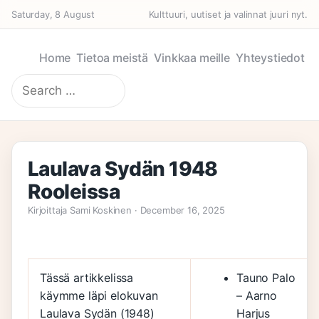
Saturday, 8 August
Kulttuuri, uutiset ja valinnat juuri nyt.
Home
Tietoa meistä
Vinkkaa meille
Yhteystiedot
Search
for:
Laulava Sydän 1948
Rooleissa
Kirjoittaja Sami Koskinen · December 16, 2025
Tässä artikkelissa
Tauno Palo
käymme läpi elokuvan
– Aarno
Laulava Sydän (1948)
Harjus