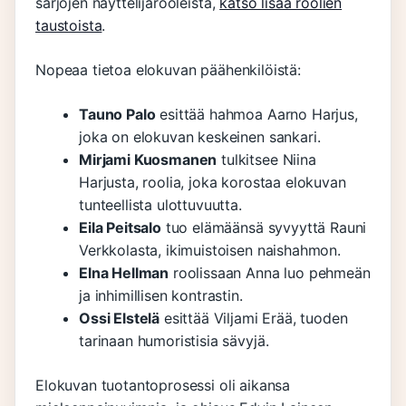
sarjojen näyttelijärooleista,
katso lisää roolien
taustoista
.
Nopeaa tietoa elokuvan päähenkilöistä:
Tauno Palo
esittää hahmoa Aarno Harjus,
joka on elokuvan keskeinen sankari.
Mirjami Kuosmanen
tulkitsee Niina
Harjusta, roolia, joka korostaa elokuvan
tunteellista ulottuvuutta.
Eila Peitsalo
tuo elämäänsä syvyyttä Rauni
Verkkolasta, ikimuistoisen naishahmon.
Elna Hellman
roolissaan Anna luo pehmeän
ja inhimillisen kontrastin.
Ossi Elstelä
esittää Viljami Erää, tuoden
tarinaan humoristisia sävyjä.
Elokuvan tuotantoprosessi oli aikansa