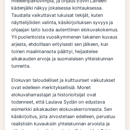
mieleenpainuvimpia, ja ohjaus Edvin Laineen
kädenjälki näkyy jokaisessa kohtauksessa.
Taustalla vaikuttavat lukuisat tekijät, kuten
näyttelijöiden valinta, käsikirjoituksen syvyys ja
ohjaajan taito luoda autenttinen elokuvakokemus.
Yli puolentoista vuosikymmenen takainen kuvaus
arjesta, ehdoiltaan erityisesti sen jälkeen, kun
toinen maailmansota päättyi, heijastelee
aikakauden arvoja ja suomalaisen yhteiskunnan
tunnetta.
Elokuvan taloudelliset ja kulttuuriset vaikutukset
ovat edelleen merkityksellisiä. Monet
elokuvaharrastajat ja historioitsijat ovat
todenneet, että Laulava Sydän on edustava
esimerkki aikakauden elokuvakerronnasta. Sen
käsikirjoitus, jota arvostetaan edelleen, perustuu
realistisiin kuvauksiin yhteiskunnan arvoista ja