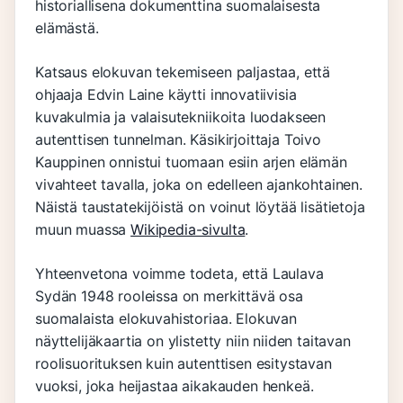
historiallisena dokumenttina suomalaisesta
elämästä.
Katsaus elokuvan tekemiseen paljastaa, että
ohjaaja Edvin Laine käytti innovatiivisia
kuvakulmia ja valaisutekniikoita luodakseen
autenttisen tunnelman. Käsikirjoittaja Toivo
Kauppinen onnistui tuomaan esiin arjen elämän
vivahteet tavalla, joka on edelleen ajankohtainen.
Näistä taustatekijöistä on voinut löytää lisätietoja
muun muassa
Wikipedia-sivulta
.
Yhteenvetona voimme todeta, että Laulava
Sydän 1948 rooleissa on merkittävä osa
suomalaista elokuvahistoriaa. Elokuvan
näyttelijäkaartia on ylistetty niin niiden taitavan
roolisuorituksen kuin autenttisen esitystavan
vuoksi, joka heijastaa aikakauden henkeä.