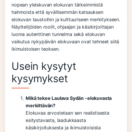
nopean yleiskuvan elokuvan tärkeimmistä
hahmoista että syvällisemmän katsauksen
elokuvan taustoihin ja kulttuuriseen merkitykseen.
Näyttelijöiden roolit, ohjaajan ja käsikirjoittajan
luoma autenttinen tunnelma sekä elokuvan
vaikutus nykypäivän elokuvaan ovat tehneet siitä
ikimuistoisen teoksen.
Usein kysytyt
kysymykset
Mikä tekee Laulava Sydän -elokuvasta
merkittävän?
Elokuvaa arvostetaan sen realistisesta
esitystavasta, laadukkaasta
käsikirjoituksesta ja ikimuistoisista