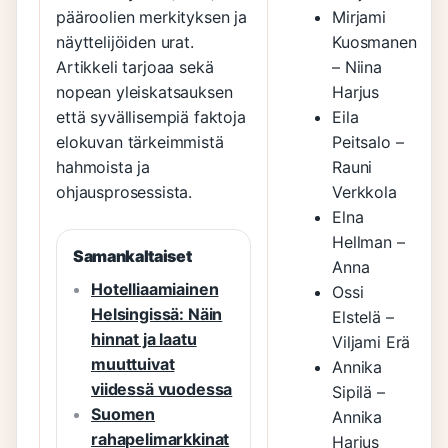
pääroolien merkityksen ja
Mirjami
näyttelijöiden urat.
Kuosmanen
Artikkeli tarjoaa sekä
– Niina
nopean yleiskatsauksen
Harjus
että syvällisempiä faktoja
Eila
elokuvan tärkeimmistä
Peitsalo –
hahmoista ja
Rauni
ohjausprosessista.
Verkkola
Elna
Hellman –
Samankaltaiset
Anna
Hotelliaamiainen
Ossi
Helsingissä: Näin
Elstelä –
hinnat ja laatu
Viljami Erä
muuttuivat
Annika
viidessä vuodessa
Sipilä –
Suomen
Annika
rahapelimarkkinat
Harjus