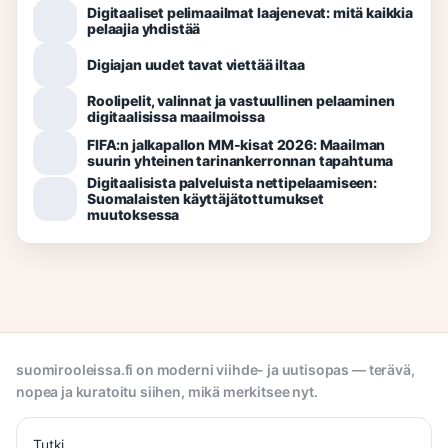
Digitaaliset pelimaailmat laajenevat: mitä kaikkia
pelaajia yhdistää
Digiajan uudet tavat viettää iltaa
Roolipelit, valinnat ja vastuullinen pelaaminen
digitaalisissa maailmoissa
FIFA:n jalkapallon MM-kisat 2026: Maailman
suurin yhteinen tarinankerronnan tapahtuma
Digitaalisista palveluista nettipelaamiseen:
Suomalaisten käyttäjätottumukset
muutoksessa
suomirooleissa.fi on moderni viihde- ja uutisopas — terävä,
nopea ja kuratoitu siihen, mikä merkitsee nyt.
Tutki