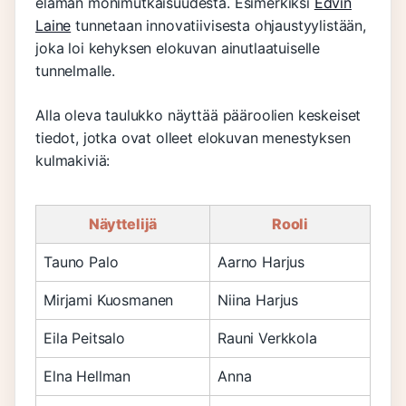
elämän monimutkaisuudesta. Esimerkiksi
Edvin
Laine
tunnetaan innovatiivisesta ohjaustyylistään,
joka loi kehyksen elokuvan ainutlaatuiselle
tunnelmalle.
Alla oleva taulukko näyttää pääroolien keskeiset
tiedot, jotka ovat olleet elokuvan menestyksen
kulmakiviä:
Näyttelijä
Rooli
Tauno Palo
Aarno Harjus
Mirjami Kuosmanen
Niina Harjus
Eila Peitsalo
Rauni Verkkola
Elna Hellman
Anna