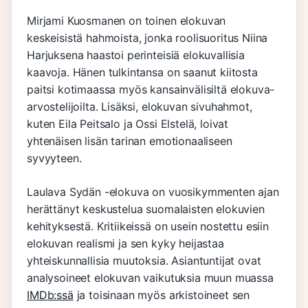
Mirjami Kuosmanen on toinen elokuvan
keskeisistä hahmoista, jonka roolisuoritus Niina
Harjuksena haastoi perinteisiä elokuvallisia
kaavoja. Hänen tulkintansa on saanut kiitosta
paitsi kotimaassa myös kansainvälisiltä elokuva-
arvostelijoilta. Lisäksi, elokuvan sivuhahmot,
kuten Eila Peitsalo ja Ossi Elstelä, loivat
yhtenäisen lisän tarinan emotionaaliseen
syvyyteen.
Laulava Sydän -elokuva on vuosikymmenten ajan
herättänyt keskustelua suomalaisten elokuvien
kehityksestä. Kritiikeissä on usein nostettu esiin
elokuvan realismi ja sen kyky heijastaa
yhteiskunnallisia muutoksia. Asiantuntijat ovat
analysoineet elokuvan vaikutuksia muun muassa
IMDb:ssä
ja toisinaan myös arkistoineet sen