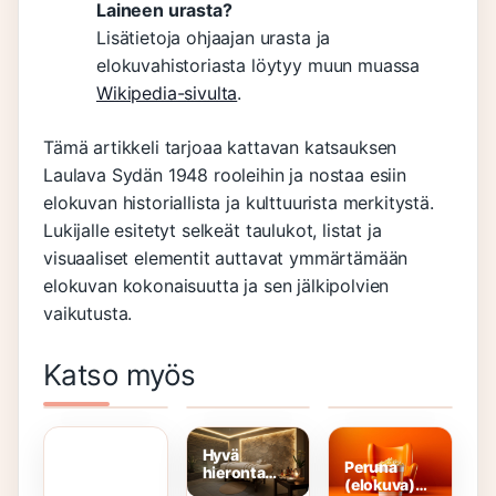
Laineen urasta?
Lisätietoja ohjaajan urasta ja
elokuvahistoriasta löytyy muun muassa
Wikipedia-sivulta
.
Tämä artikkeli tarjoaa kattavan katsauksen
Laulava Sydän 1948 rooleihin ja nostaa esiin
elokuvan historiallista ja kulttuurista merkitystä.
Lukijalle esitetyt selkeät taulukot, listat ja
visuaaliset elementit auttavat ymmärtämään
elokuvan kokonaisuutta ja sen jälkipolvien
vaikutusta.
Efter Nio
An
Kellarin
Katso myös
Rooleissa
American In
Kunkku
Pieni
Austen
Rooleissa
Merenneito
Rooleissa
Rooleissa
Hyvä
Peruna
hieronta
(elokuva)
sinulle –